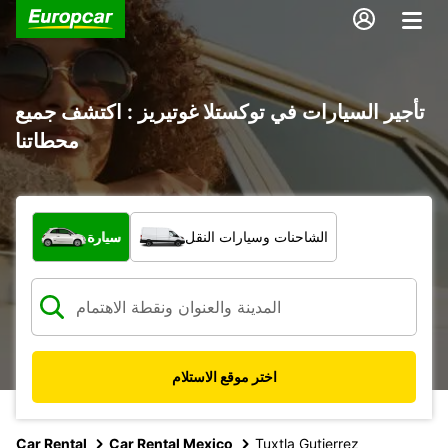
تأجير السيارات في توكستلا غوتيريز : اكتشف جميع
محطاتنا
ما نوع المركبة؟
الشاحنات وسيارات النقل
سيارة
اختر موقع الاستلام
Car Rental
Car Rental Mexico
Tuxtla Gutierrez