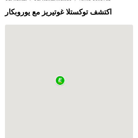
اكتشف توكستلا غوتيريز مع يوروبكار