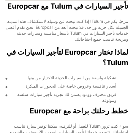
تأجير السيارات في Tulum مع Europcar
مرحبًا بكم في Tulum! إذا كنت تبحث عن وسيلة لاستكشاف هذه المدينة
الجميلة بكل حرية وراحة، فلا تبحث أبعد من Europcar. نحن نقدم أفضل
خدمات تأجير السيارات في Tulum بأسعار منافسة وسيارات حديثة
ومريحة تناسب جميع احتياجاتك.
لماذا تختار Europcar لتأجير السيارات في
Tulum؟
تشكيلة واسعة من السيارات الحديثة للاختيار من بينها
أسعار تنافسية وعروض خاصة على الحجوزات المبكرة
فريق محترف وودود يضمن لك تجربة تأجير سيارات سلسة
وموثوقة
خطط رحلتك براحة مع Europcar
سواء كنت تزور Tulum للعمل أو للترفيه، يمكننا توفير سيارة تناسب
احتياجاتك. تتضمن خدماتنا تأجير السيارات اليومي، الأسبوعي، والشهري