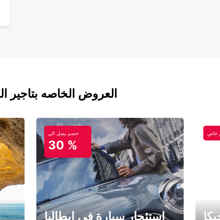
العروض الخاصه بتاجير ال
خاص
خصم يصل الي
30 %
كا
استئجار سيارة في إيطاليا