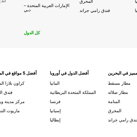
لدي
ا
المحرق
الإمارات العربية المتحدة –
دبي
ا
فندق رامي جراند
كل الدول
ميز في البحرين
أفضل الدول في أوروبا
أفضل 5 مواقع في المنامة
مطار مسقط
المانيا
كراون بلازا الم
مطار صلاله
المملكة المتحدة البريطانية
فندق ال
المنامة
فرنسا
مركز مدينة وي
المحرق
إسبانيا
ماريوت التن
ندق رامي جراند
إيطاليا