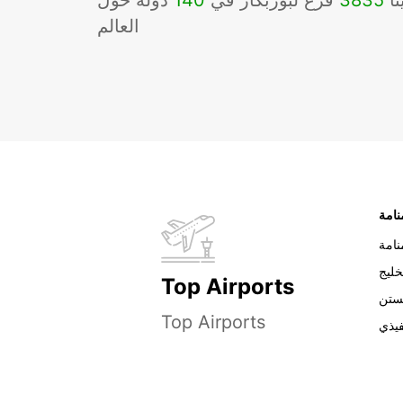
نا
3835
فرع لبوربكار في
140
دوله حول
العالم
نامة
خليج
Top Airports
ستن
Top Airports
فيذي