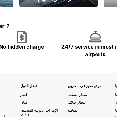
ستاجر مركبه في ايطاليا – بسعر
 خاص
مميز
ar ?
No hidden charge
24/7 service in most 
airports
ا
موقع مميز في البحرين
افضل الدول
ا
مطار مسقط
قطر
ة
مطار صلاله
عمان
المنامة
الإمارات العربية المتحدة-
أبوظبي