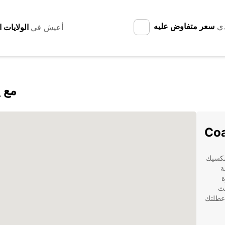
دي
سعر متفاوض عليه
أعيش في
اكتشف cos
 المكسيك
ة
ة
يث
جعل عطلتك