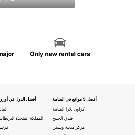
استمتع واحصل علي عرض
major
Only new rental cars
أفضل 5 مواقع في المنامة
أفضل الدول في أوروب
كراون بلازا المنامة
الماني
فندق الخليج
المملكة المتحدة البريطاني
مركز مدينة ويستن
فرنسا