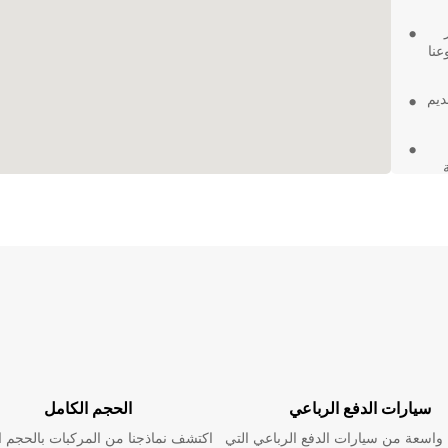
عنا
ديم
ية
Euro في Chetumal، ستتمتع
دون
تك
ن الراحة
سيارات الدفع الرباعي
الحجم الكامل
اسعة من سيارات الدفع الرباعي التي
اكتشف نماذجنا من المركبات بالحجم ا