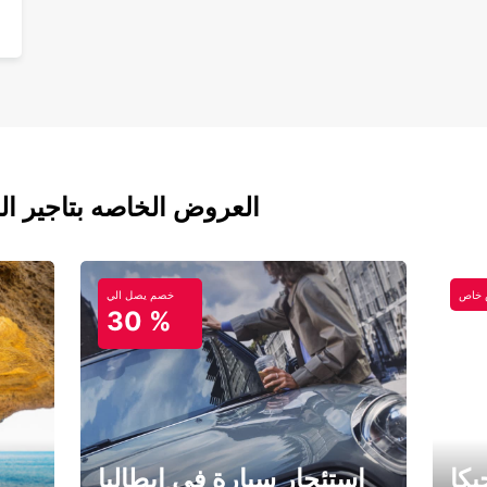
العروض الخاصه بتاجير ال
خاص
خصم يصل الي
30 %
كا
استئجار سيارة في إيطاليا