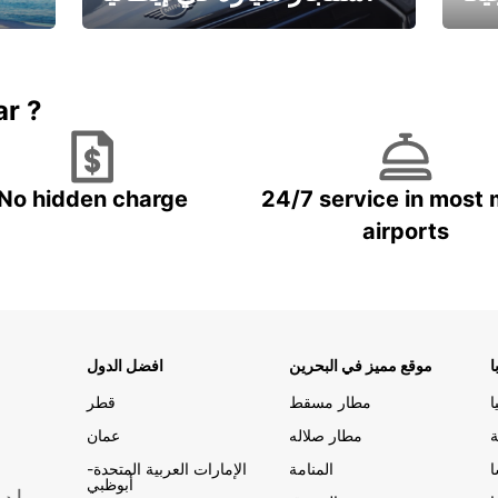
ستاجر مركبه في ايطاليا – بسعر
 خاص
مميز
ar ?
No hidden charge
24/7 service in most 
airports
ا
موقع مميز في البحرين
افضل الدول
ا
مطار مسقط
قطر
ة
مطار صلاله
عمان
المنامة
الإمارات العربية المتحدة-
أبوظبي