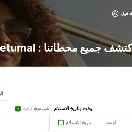
لدخول
جير السيارات في Chetumal : اكتشف جميع محطاتنا
ال
وقت وتاريخ الاستلام
نفس موقع الإرجاع