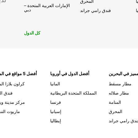
لدي
ا
المحرق
الإمارات العربية المتحدة –
دبي
ا
فندق رامي جراند
كل الدول
ميز في البحرين
أفضل الدول في أوروبا
أفضل 5 مواقع في المنامة
مطار مسقط
المانيا
كراون بلازا الم
مطار صلاله
المملكة المتحدة البريطانية
فندق ال
المنامة
فرنسا
مركز مدينة وي
المحرق
إسبانيا
ماريوت التن
ندق رامي جراند
إيطاليا