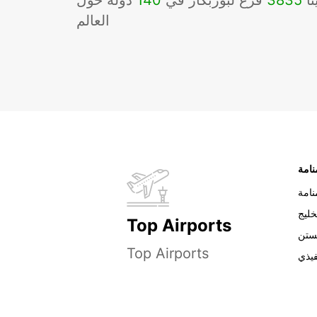
نا
3835
فرع لبوربكار في
140
دوله حول
العالم
نامة
خليج
Top Airports
ستن
Top Airports
فيذي