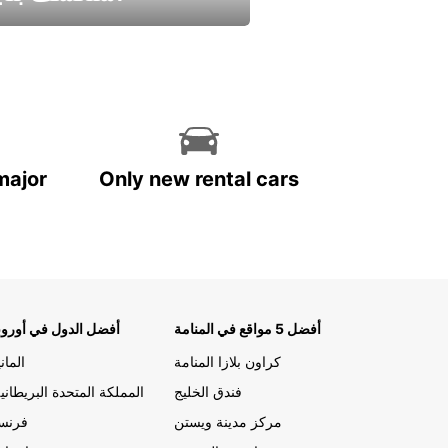
استمتع واحصل علي عرض
major
Only new rental cars
أفضل 5 مواقع في المنامة
أفضل الدول في أوروب
كراون بلازا المنامة
الماني
فندق الخليج
المملكة المتحدة البريطاني
مركز مدينة ويستن
فرنسا