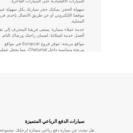
السيارات الاقتصادية حتى السيارات الفاخرة.
سهولة الحجز: يمكنك حجز سيارتك بكل سهولة عبر
موقعنا الإلكتروني أو عن طريق الاتصال بإحدى فرو
المحلية.
خدمة عملاء ممتازة: يسعى فريقنا المحترف إلى تق
أفضل خدمة لعملائنا، لضمان راحتك ورضاك التام.
مواقع مريحة: تتوفر فروع Europcar في مواقع
مريحة ومناسبة داخل Chetumal، مما يجعل عمل
تسلم واستلام السيارة سهلة ومريحة.
باختيارك لتأجير سيارة من pcar
بحرية التنقل والتجوال في كل ركن من ركنوك المفضلة، 
الحاجة إلى الانتظار على وسائل النقل العامة. احجز سيار
اليوم واستمتع برحلتك في Chetumal بأقصى قدر م
والأناقة.
سيارات الدفع الرباعي المتميزة
هل تبحث عن سيارة دفع رباعي ممتازة لرحلتك
مجموعة و