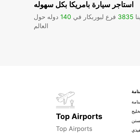
استاجر سيارة بامريكا بكل سهوله
نا
3835
فرع لبوربكار في
140
دوله حول
العالم
نامة
خليج
Top Airports
ستن
Top Airports
فيذي