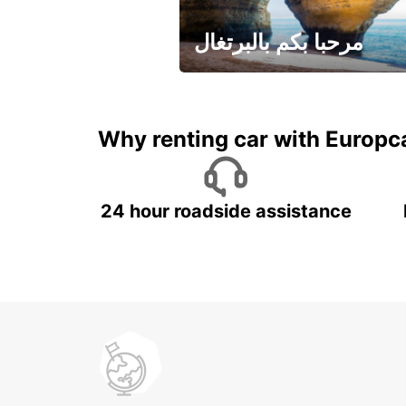
مرحبا بكم بالبرتغال
لقضاء عطلة مميزة مع يوربكار
Why renting car with Europc
24 hour roadside assistance