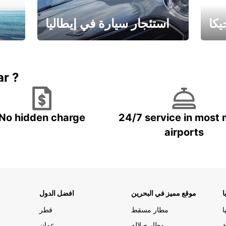
كا
استئجار سيارة في إيطاليا
ستاجر مركبه في ايطاليا – بسعر
 خاص
مميز
ar ?
No hidden charge
24/7 service in most 
airports
ا
موقع مميز في البحرين
افضل الدول
ا
مطار مسقط
قطر
ة
مطار صلاله
عمان