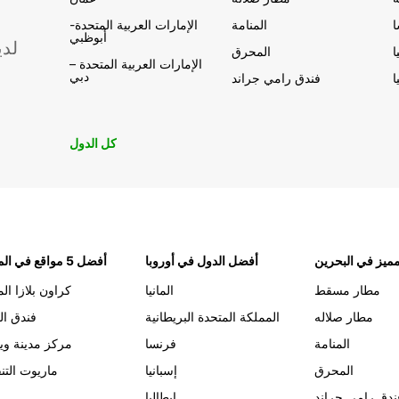
المنامة
الإمارات العربية المتحدة-
أبوظبي
لدي
ا
المحرق
الإمارات العربية المتحدة –
دبي
ا
فندق رامي جراند
كل الدول
ميز في البحرين
أفضل الدول في أوروبا
أفضل 5 مواقع في المنامة
مطار مسقط
المانيا
كراون بلازا الم
مطار صلاله
المملكة المتحدة البريطانية
فندق ال
المنامة
فرنسا
مركز مدينة وي
المحرق
إسبانيا
ماريوت التن
ندق رامي جراند
إيطاليا