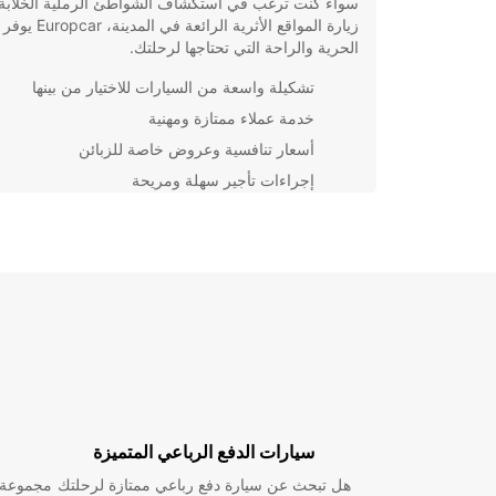
سواء كنت ترغب في استكشاف الشواطئ الرملية الخلابة 
زيارة المواقع الأثرية الرائعة في المدين
الحرية والراحة التي تحتاجها لرحلتك.
تشكيلة واسعة من السيارات للاختيار من بينها
خدمة عملاء ممتازة ومهنية
أسعار تنافسية وعروض خاصة للزبائن
إجراءات تأجير سهلة ومريحة
لا تضيع وقتك في انتظار وسائل النقل العامة أو الاعتماد ع
التاكسي. احجز سيارتك مع Europcar الآن واستمتع بتج
السفر الخاصة بك في كانكون بكل راحة وثقة.
سيارات الدفع الرباعي المتميزة
هل تبحث عن سيارة دفع رباعي ممتازة لرحلتك
مجموعة و