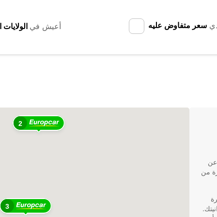
دي
سعر متفاوض عليه
أعيش في
2
عن
ة من
رة
3
نيتك.