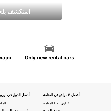
اسنكشف بلجي
استمتع واحصل علي عرض
major
Only new rental cars
أفضل 5 مواقع في المنامة
أفضل الدول في أوروب
كراون بلازا المنامة
الماني
فندق الخليج
المملكة المتحدة البريطاني