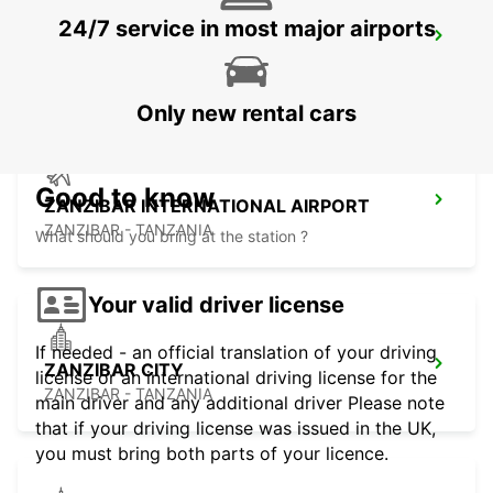
24/7 service in most major airports
DAR ES SALAAM AIRPORT
DAR ES SALAAM - TANZANIA
Only new rental cars
Good to know
ZANZIBAR INTERNATIONAL AIRPORT
ZANZIBAR - TANZANIA
What should you bring at the station ?
Your valid driver license
If needed - an official translation of your driving
ZANZIBAR CITY
license or an international driving license for the
ZANZIBAR - TANZANIA
main driver and any additional driver Please note
that if your driving license was issued in the UK,
you must bring both parts of your licence.