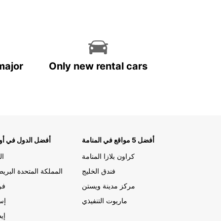
major
Only new rental cars
أفضل 5 مواقع في المنامة
أفضل الدول في أور
كراون بلازا المنامة
ال
فندق الخليج
المملكة المتحدة البريط
مركز مدينة ويستن
فر
ماريوت التنفيذي
إسب
إيط