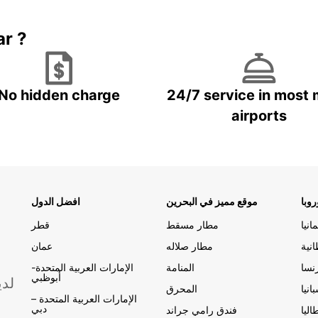
ar ?
No hidden charge
24/7 service in most 
airports
وبا
موقع مميز في البحرين
افضل الدول
مانيا
مطار مسقط
قطر
انية
مطار صلاله
عمان
نسا
المنامة
الإمارات العربية المتحدة-
أبوظبي
لدي
انيا
المحرق
الإمارات العربية المتحدة –
دبي
اليا
فندق رامي جراند