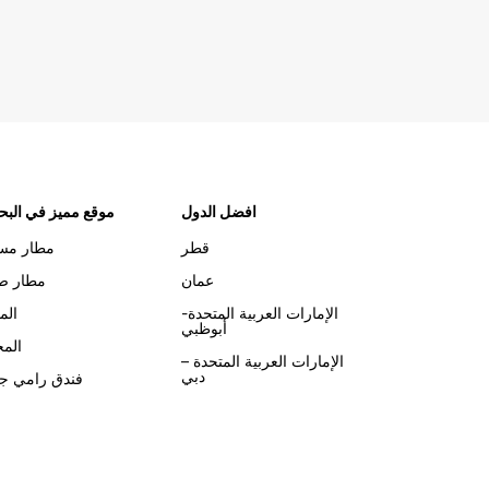
افضل الدول
موقع مميز في البح
قطر
مطار مس
عمان
مطار صل
الإمارات العربية المتحدة-
الم
أبوظبي
الم
الإمارات العربية المتحدة –
دبي
فندق رامي جر