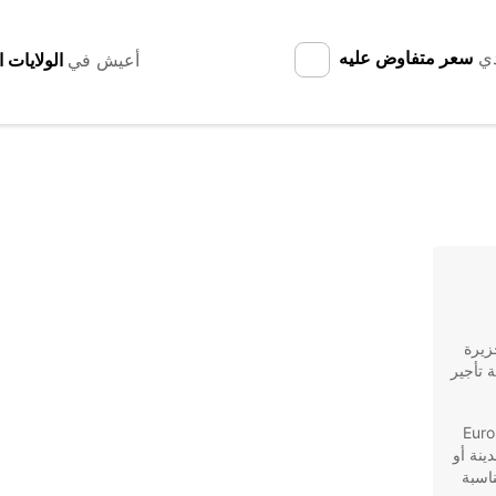
دي
سعر متفاوض عليه
أعيش في
زيرة
 تأجير
 وموثوقة من أسطول Europcar
ينة أو
ناسبة