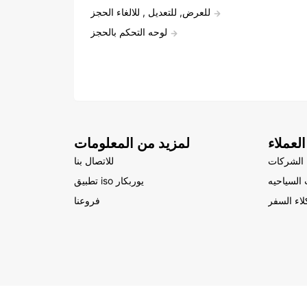
للعرض, للتعديل , للالغاء الحجز
لوحه التحكم بالحجز
لعملاء
لمزيد من المعلومات
الشركات
للاتصال بنا
السياحيه
تطبيق iso يوربكار
لاء السفر
فروعنا