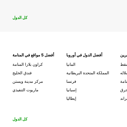
كل الدول
رين
أفضل الدول في أوروبا
أفضل 5 مواقع في المنامة
قط
المانيا
كراون بلازا المنامة
اله
المملكة المتحدة البريطانية
فندق الخليج
نامة
فرنسا
مركز مدينة ويستن
حرق
إسبانيا
ماريوت التنفيذي
اند
إيطاليا
كل الدول