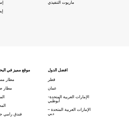
ماريوت التنفيذي
إسب
إيط
افضل الدول
موقع مميز في البح
قطر
مطار مس
عمان
مطار صل
الإمارات العربية المتحدة-
الم
أبوظبي
الم
الإمارات العربية المتحدة –
دبي
فندق رامي جر