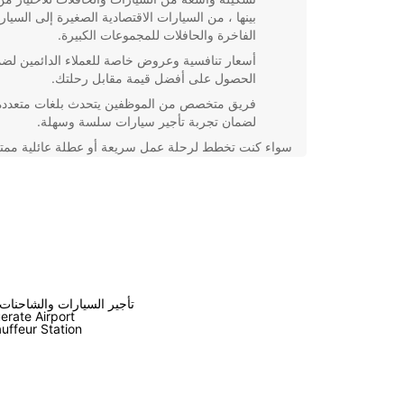
بينها ، من السيارات الاقتصادية الصغيرة إلى السيار
الفاخرة والحافلات للمجموعات الكبيرة.
أسعار تنافسية وعروض خاصة للعملاء الدائمين لض
الحصول على أفضل قيمة مقابل رحلتك.
فريق متخصص من الموظفين يتحدث بلغات متعددة
لضمان تجربة تأجير سيارات سلسة وسهلة.
سواء كنت تخطط لرحلة عمل سريعة أو عطلة عائلية ممت
موريتانيا ، يمكنك الاعتماد على خدمة تأجير السيارات المو
من Europcar لضمان تنقلك بسلاسة وراحة.
تأجير السيارات والشاحنات
erate Airport
uffeur Station