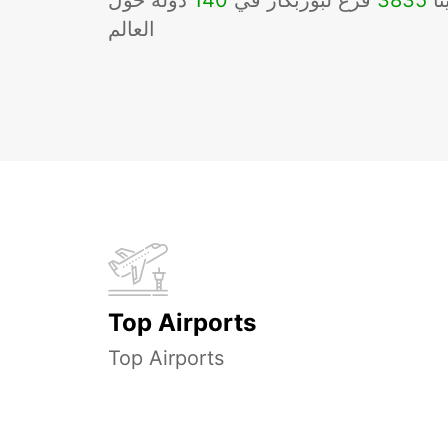
نا
3835
فرع لبوربكار في
140
دوله حول
العالم
Top Airports
Top Airports