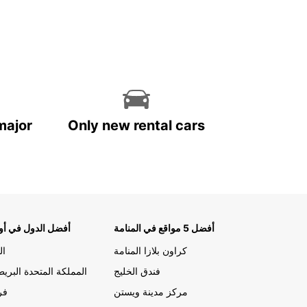
major
Only new rental cars
أفضل 5 مواقع في المنامة
أفضل الدول في أور
كراون بلازا المنامة
ال
فندق الخليج
المملكة المتحدة البريط
مركز مدينة ويستن
فر