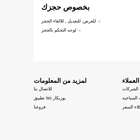
بخصوص حجزك
للعرض, للتعديل , للالغاء الحجز
لوحه التحكم بالحجز
لعملاء
لمزيد من المعلومات
الشركات
للاتصال بنا
السياحيه
تطبيق iso يوربكار
لاء السفر
فروعنا