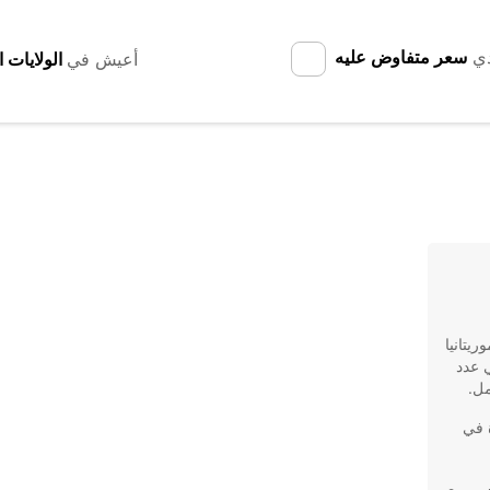
دي
سعر متفاوض عليه
أعيش في
وريتانيا
ات في عدد
مل.
تأجير سيارة في