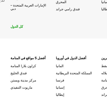
لدي
انيا
المحرق
الإمارات العربية المتحدة –
دبي
اليا
فندق رامي جراند
كل الدول
رين
أفضل الدول في أوروبا
أفضل 5 مواقع في المنامة
قط
المانيا
كراون بلازا المنامة
اله
المملكة المتحدة البريطانية
فندق الخليج
نامة
فرنسا
مركز مدينة ويستن
حرق
إسبانيا
ماريوت التنفيذي
اند
إيطاليا