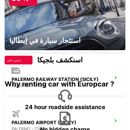
CEFALÙ (SICILY)
استئجار سيارة في إيطاليا
CEFALÙ - ITALY
اسنكشف بلجيكا
عرض خاص
PALERMO RAILWAY STATION (SICILY)
Why renting car with Europcar ?
PALERMO - ITALY
24 hour roadside assistance
PALERMO AIRPORT (SICILY)
No hidden charge
PALERMO - ITALY