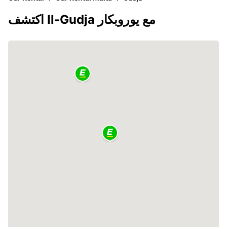
اكتشف Il-Gudja مع يوروبكار