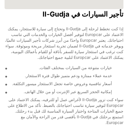
تأجير السيارات في Il-Gudja
إذا كنت تخطط لرحلة إلى Il-Gudja وتحتاج إلى سيارة للاستئجار، يمكنك
الاعتماد على Europcar لتوفير أفضل الخيارات والخدمات التي تناسب
احتياجاتك. يعتبر Europcar واحدًا من أبرز شركات تأجير السيارات عالميًا،
ويوفر خدماته في Il-Gudja لضمان تجربة استئجار مريحة وموثوقة. سواء
كنت ترغب في استئجار سيارة للسفر بأناقة أو للقيام بأعمالك اليومية،
يمكنك الاعتماد على Europcar لتلبية جميع احتياجاتك.
خيارات متنوعة من السيارات بمختلف الفئات.
خدمة عملاء ممتازة ودعم متميز طوال فترة الاستئجار.
أسعار تنافسية وعروض خاصة تجعل الاستئجار ميسور التكلفة.
إمكانية الحجز السريع عبر الإنترنت أو من خلال الهاتف.
سواء كنت تزور Il-Gudja لأغراض عمل أو للترفيه، يمكنك الاعتماد على
Europcar لتوفير سيارة تناسب احتياجاتك بالضبط. تأكد من الاطلاع على
جميع الخيارات المتاحة واختيار السيارة المناسبة لك قبل بدء رحلتك.
استمتع برحلتك في Il-Gudja بأقصى قدر من الراحة والأمان مع
Europcar.