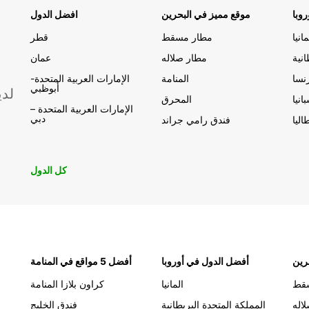
وبا
موقع مميز في البحرين
افضل الدول
مانيا
مطار مسقط
قطر
انية
مطار صلاله
عمان
نسا
المنامة
الإمارات العربية المتحدة-
أبوظبي
لدي
انيا
المحرق
الإمارات العربية المتحدة –
دبي
اليا
فندق رامي جراند
كل الدول
رين
أفضل الدول في أوروبا
أفضل 5 مواقع في المنامة
قط
المانيا
كراون بلازا المنامة
اله
المملكة المتحدة البريطانية
فندق الخليج