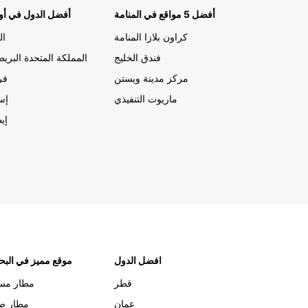
أفضل 5 مواقع في المنامة
أفضل الدول في أور
كراون بلازا المنامة
ال
فندق الخليج
المملكة المتحدة البريط
مركز مدينة ويستن
فر
ماريوت التنفيذي
إسب
إيط
افضل الدول
موقع مميز في البح
قطر
مطار مس
عمان
مطار صل