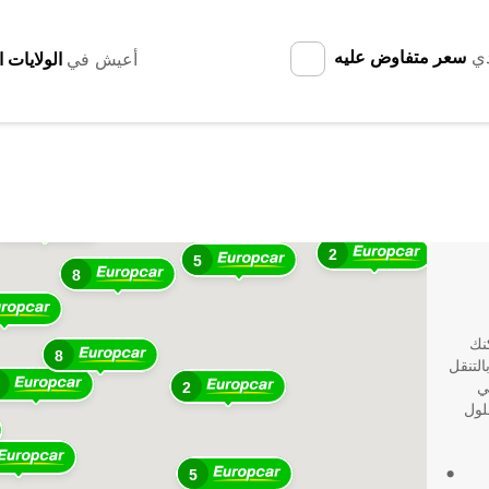
دي
سعر متفاوض عليه
أعيش في
2
3
2
5
8
نك
8
خاصة بالتنقل
ي
2
لة طويلة، توفر Europcar الحلول
5