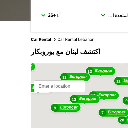
أنا
Car Rental
Car Rental Lebanon
2
اكتشف لبنان مع يوروبكار
6
13
3
13
11
11
9
8
13
13
9
8
7
28