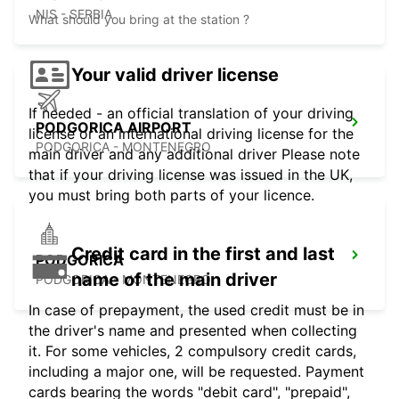
NIS - SERBIA
What should you bring at the station ?
Your valid driver license
If needed - an official translation of your driving
PODGORICA AIRPORT
license or an international driving license for the
PODGORICA - MONTENEGRO
main driver and any additional driver Please note
that if your driving license was issued in the UK,
you must bring both parts of your licence.
Credit card in the first and last
PODGORICA
name of the main driver
PODGORICA - MONTENEGRO
In case of prepayment, the used credit must be in
the driver's name and presented when collecting
it. For some vehicles, 2 compulsory credit cards,
including a major one, will be requested. Payment
cards bearing the words "debit card", "prepaid",