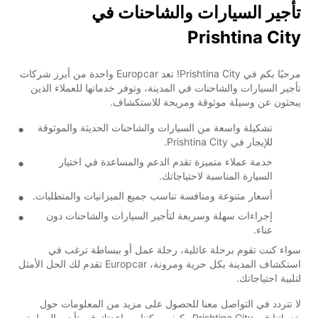
تأجير السيارات والشاحنات في
Prishtina City
مرحبًا بكم في Prishtina City! تعد Europcar واحدة من أبرز شركات
تأجير السيارات والشاحنات في المدينة، وتوفر خدماتها للعملاء الذين
يبحثون عن وسيلة موثوقة ومريحة للاستكشاف.
تشكيلة واسعة من السيارات والشاحنات الحديثة والموثوقة
للإيجار في Prishtina City.
خدمة عملاء متميزة تقدم الدعم والمساعدة في اختيار
السيارة المناسبة لاحتياجاتك.
أسعار متنوعة ومنافسة تناسب جميع الميزانيات والمتطلبات.
إجراءات سهلة وسريعة لتأجير السيارات والشاحنات دون
عناء.
سواء كنت تقوم برحلة عائلية، رحلة عمل أو ببساطة ترغب في
استكشاف المدينة بكل حرية ومرونة، Europcar تقدم لك الحل الأمثل
لتلبية احتياجاتك.
لا تتردد في التواصل معنا للحصول على مزيد من المعلومات حول
خدماتنا في Prishtina City وكيف يمكننا مساعدتك في تأجير السيارة