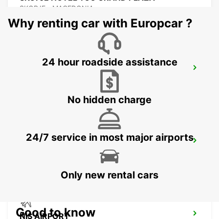
SKOPJE - MACEDONIA
Why renting car with Europcar ?
24 hour roadside assistance
SKOPJE CITY CENTER
SKOPJE - MACEDONIA
No hidden charge
24/7 service in most major airports
SKOPJE INTERNATIONAL AIRPORT
SKOPJE - MACEDONIA
Only new rental cars
Good to know
NIS AIRPORT