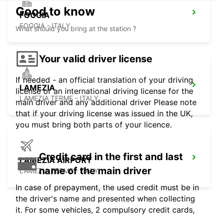
Good to know
FOGGIA
FOGGIA - ITALY
What should you bring at the station ?
Your valid driver license
If needed - an official translation of your driving
LAMEZIA
license or an international driving license for the
LAMEZIA TERME - ITALY
main driver and any additional driver Please note
that if your driving license was issued in the UK,
you must bring both parts of your licence.
Credit card in the first and last
LAMEZIA AIRPORT
name of the main driver
LAMEZIA TERME - ITALY
In case of prepayment, the used credit must be in
the driver's name and presented when collecting
it. For some vehicles, 2 compulsory credit cards,