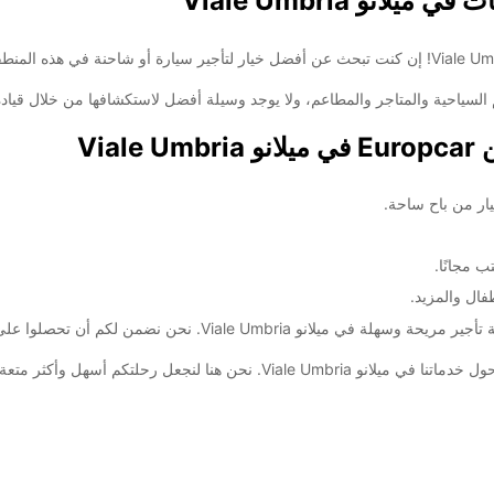
نو Viale Umbria
السبت:
لسياحية والمتاجر والمطاعم، ولا يوجد وسيلة أفضل لاستكشافها من خلال قيادة سيار
الأحد:
Via
ضافية
These 
يار من باح ساحة.
 مجانًا.
حن هنا لنجعل رحلتكم أسهل وأكثر متعة!