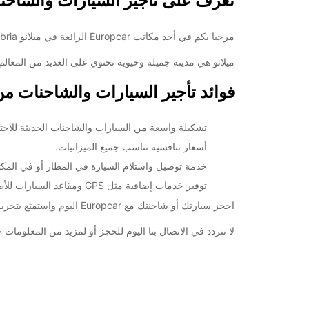
تعرف على تأجير السيارات والشاحنات في ميلا
18:01 - 18:30*
08:30 - 12:00
مرحبا بكم في أحد مكاتب Europcar الرائعة في ميلانو Viale Umbria! إن كنت تبحث عن أفضل خيار لتأجير سيارة أو شاحنة في هذه المنطقة، فأنت تجدد سواء.
08:00 - 08:29*
ميلانو هي مدينة جميلة وحيوية تحتوي على العديد من المعالم ا
مغلق
فوائد تأجير السيارات والشاحنات من Europcar في ميلانو le Umbria
*برسوم إ
opening hours may vary due to public holidays.
تشكيلة واسعة من السيارات والشاحنات الحديثة للاخت
+39 (02) 54123371
أسعار تنافسية تناسب جميع الميزانيات.
خدمة توصيل واستلام السيارة في المطار أو في المكتب
خط سير الرحلة
توفير خدمات إضافية مثل GPS ومقاعد السيارات للأطفال والمزيد.
احجز سيارتك أو شاحنتك مع Europcar اليوم واستمتع بتجربة تأجير مريحة وسهلة في ميلانو Viale Umbria. نحن نضمن لكم أن تحصلوا على السيارة المناسبة لكل احتياجكم بأفضل الأسعار.
لا تتردد في الاتصال بنا اليوم للحجز أو لمزيد من المعلومات حول خدماتنا في ميلانو Viale Umbria. ن