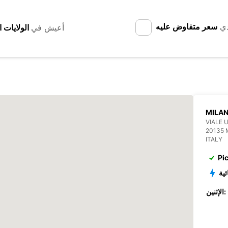
دي
سعر متفاوض عليه
أعيش في
MILAN
VIALE 
20135 
ITALY
Pi
ئية
الإثنين: