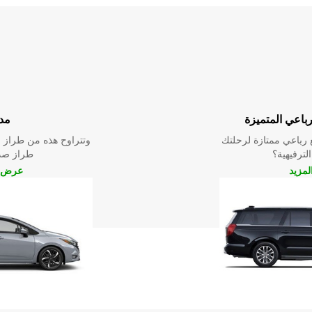
رباعي المتميزة
مد
رباعي ممتازة لرحلتك
وتتراوح هذه من طراز م
الترفيهية؟
طراز صدي
مزيد
عرض ا