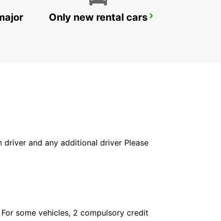
major
Only new rental cars
PAVIA
PAVIA - ITALY
in driver and any additional driver Please
. For some vehicles, 2 compulsory credit