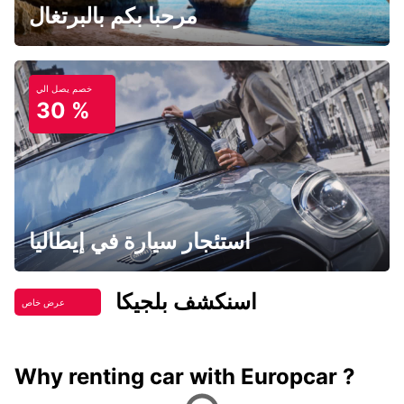
مرحبا بكم بالبرتغال
خصم يصل الي
30 %
استئجار سيارة في إيطاليا
اسنكشف بلجيكا
عرض خاص
Why renting car with Europcar ?