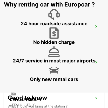
Why renting car with Europcar ?
24 hour roadside assistance
TARANTO
TARANTO - ITALY
No hidden charge
24/7 service in most major airports
AUGUSTA (SICILY)
AUGUSTA - ITALY
Only new rental cars
Good to know
CEFALÙ (SICILY)
CEFALÙ - ITALY
What should you bring at the station ?