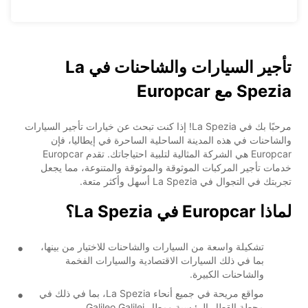
تأجير السيارات والشاحنات في La
Spezia مع Europcar
مرحبًا بك في La Spezia! إذا كنت تبحث عن خيارات تأجير السيارات
والشاحنات في هذه المدينة الساحلية الساحرة في إيطاليا، فإن
Europcar هي الشركة المثالية لتلبية احتياجاتك. تقدم Europcar
خدمات تأجير المركبات الموثوقة والموثوقة والمتنوعة، مما يجعل
تجربتك في التجوال في La Spezia أسهل وأكثر متعة.
لماذا Europcar في La Spezia؟
تشكيلة واسعة من السيارات والشاحنات للاختيار من بينها،
بما في ذلك السيارات الاقتصادية والسيارات الفخمة
والشاحنات الكبيرة.
مواقع مريحة في جميع أنحاء La Spezia، بما في ذلك في
محطة القطار الرئيسية ومطار Galileo Galilei.