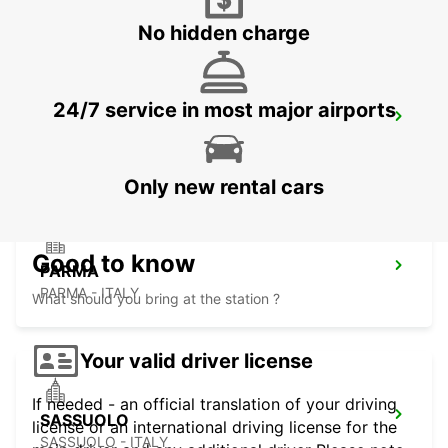
No hidden charge
24/7 service in most major airports
GENOA AIRPORT
GENOVA - ITALY
Only new rental cars
Good to know
PARMA
PARMA - ITALY
What should you bring at the station ?
Your valid driver license
If needed - an official translation of your driving
SASSUOLO
license or an international driving license for the
SASSUOLO - ITALY