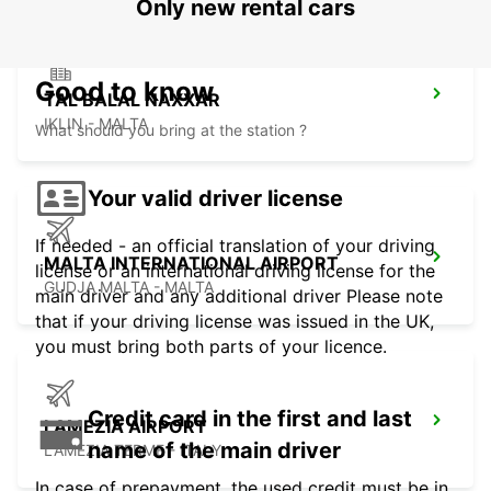
Only new rental cars
Good to know
TAL BALAL NAXXAR
IKLIN - MALTA
What should you bring at the station ?
Your valid driver license
If needed - an official translation of your driving
MALTA INTERNATIONAL AIRPORT
license or an international driving license for the
GUDJA MALTA - MALTA
main driver and any additional driver Please note
that if your driving license was issued in the UK,
you must bring both parts of your licence.
Credit card in the first and last
LAMEZIA AIRPORT
name of the main driver
LAMEZIA TERME - ITALY
In case of prepayment, the used credit must be in