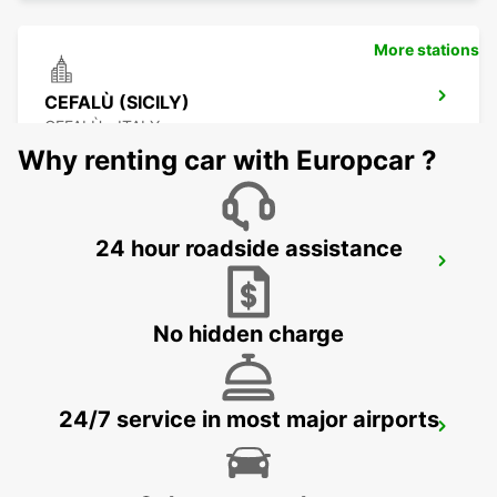
More stations
CEFALÙ (SICILY)
CEFALÙ - ITALY
Why renting car with Europcar ?
24 hour roadside assistance
PALERMO RAILWAY STATION (SICILY)
PALERMO - ITALY
No hidden charge
24/7 service in most major airports
SCIACCA (SICILY)
SCIACCA - ITALY