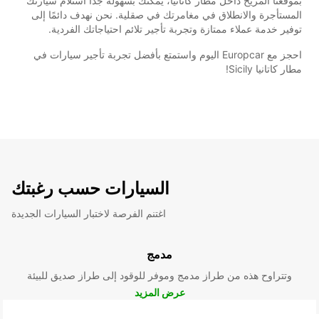
بموقعنا المريح داخل مطار كاتانيا، يمكنك بسهولة جداً استلام سيارتك
المستأجرة والانطلاق في مغامرتك في صقلية. نحن نهدف دائمًا إلى
توفير خدمة عملاء ممتازة وتجربة تأجير تلائم احتياجاتك الفردية.
احجز مع Europcar اليوم واستمتع بأفضل تجربة تأجير سيارات في
مطار كاتانيا Sicily!
السيارات حسب رغبتك
اغتنم الفرصة لاختبار السيارات الجديدة
مدمج
وتتراوح هذه من طراز مدمج وموفر للوقود إلى طراز صديق للبيئة
عرض المزيد