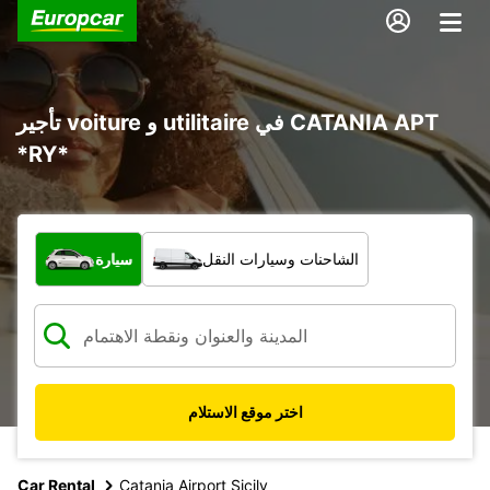
تأجير voiture و utilitaire في CATANIA APT
*RY*
ما نوع المركبة؟
الشاحنات وسيارات النقل
سيارة
اختر موقع الاستلام
Car Rental
Catania Airport Sicily