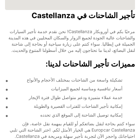
تأجير الشاحنات في Castellanza
مرحبًا بكم في أوروبكار Castellanza! نحن نقدم خدمة تأجير السيارات
والشاحنات عالية الجودة لجميع الزوار والسكان المحليين في هذه المدينة
الجميلة في إيطاليا. سواء كنتم على زيارة سياحية أو بحاجة إلى شاحنة
لنقل البضائع، لدينا ما تحتاجون إليه من خلال أسطولنا المتنوع والحديث.
مميزات تأجير الشاحنات لدينا:
تشكيلة واسعة من الشاحنات بمختلف الأحجام والأنواع
أسعار تنافسية ومناسبة لجميع الميزانيات
خدمة عملاء متميزة ودعم متواصل طوال فترة الإيجار
إمكانية تأجير الشاحنات للفترات القصيرة والطويلة
إمكانية توصيل الشاحنة إلى الموقع الذي تحدده
سواء كنتم بحاجة لنقل بضائعكم أو للقيام بمهمة نقل خاصة، فإن
Europcar Castellanza هي الخيار الأمثل لكم. اختر الشاحنة التي تلبي
احتياجاتك واحجز الآن لتجربة تأجير سهلة ومريحة في Castellanza.