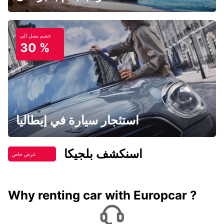
خصم يصل الي
30 %
استئجار سيارة في إيطاليا
اسنكشف بلجيكا
عرض خاص
Why renting car with Europcar ?