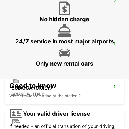
TAL BALAL NAXXAR
IKLIN - MALTA
No hidden charge
24/7 service in most major airports
MALTA INTERNATIONAL AIRPORT
GUDJA MALTA - MALTA
Only new rental cars
Good to know
SCIACCA (SICILY)
SCIACCA - ITALY
What should you bring at the station ?
Your valid driver license
If needed - an official translation of your driving