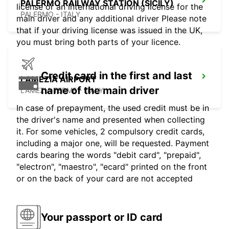
PALERMO RAILWAY STATION (SICILY)
license or an international driving license for the
PALERMO - ITALY
main driver and any additional driver Please note
that if your driving license was issued in the UK,
you must bring both parts of your licence.
Credit card in the first and last
LAMEZIA AIRPORT
name of the main driver
LAMEZIA TERME - ITALY
In case of prepayment, the used credit must be in
the driver's name and presented when collecting
it. For some vehicles, 2 compulsory credit cards,
including a major one, will be requested. Payment
cards bearing the words "debit card", "prepaid",
"electron", "maestro", "ecard" printed on the front
or on the back of your card are not accepted
Your passport or ID card