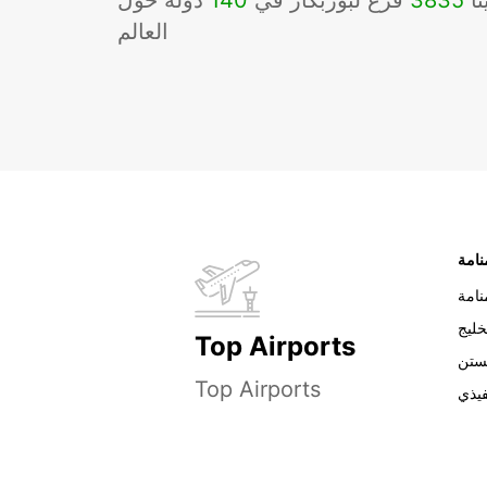
نا
3835
فرع لبوربكار في
140
دوله حول
العالم
نامة
خليج
Top Airports
ستن
Top Airports
فيذي