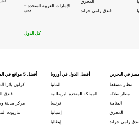
لدي
ا
المحرق
الإمارات العربية المتحدة –
دبي
ا
فندق رامي جراند
كل الدول
ميز في البحرين
أفضل الدول في أوروبا
أفضل 5 مواقع في المنامة
مطار مسقط
المانيا
كراون بلازا الم
مطار صلاله
المملكة المتحدة البريطانية
فندق ال
المنامة
فرنسا
مركز مدينة وي
المحرق
إسبانيا
ماريوت التن
ندق رامي جراند
إيطاليا