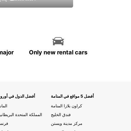
استمتع واحصل علي عرض
major
Only new rental cars
أفضل 5 مواقع في المنامة
أفضل الدول في أوروب
كراون بلازا المنامة
الماني
فندق الخليج
المملكة المتحدة البريطاني
مركز مدينة ويستن
فرنسا