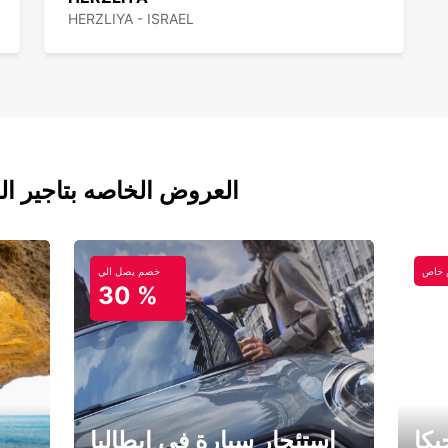
HERZLIYA - ISRAEL
العروض الخاصه بتاجير ال
خاص
خصم يصل الي
30 %
كا
استئجار سيارة في إيطاليا