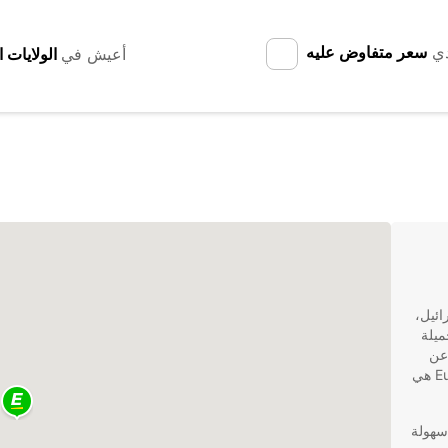
دي
سعر متفاوض عليه
أعيش في
ائيل،
ميلة
 عن
وسيلة مريحة للتنقل، فإن شركة تأجير السيارات Europcar هي
ي نتانيا بكل سهولة