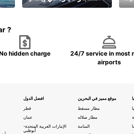
ستاجر مركبه في ايطاليا – بسعر
 خاص
مميز
ar ?
No hidden charge
24/7 service in most 
airports
ا
موقع مميز في البحرين
افضل الدول
ا
مطار مسقط
قطر
ة
مطار صلاله
عمان
المنامة
الإمارات العربية المتحدة-
أبوظبي