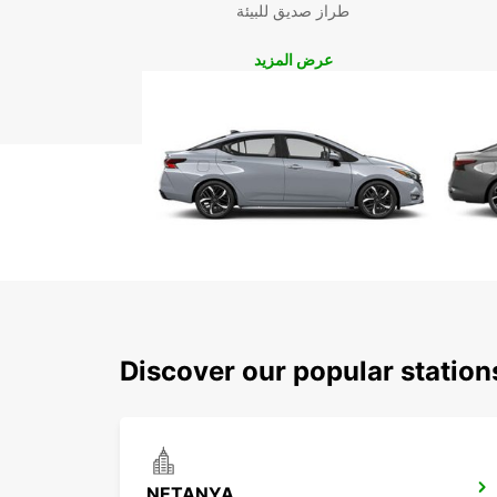
طراز صديق للبيئة
عرض المزيد
Discover our popular statio
NETANYA