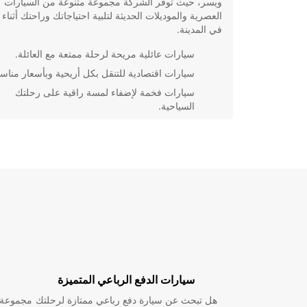
ويسر، حيث توفر الشركة مجموعة متنوعة من السيارات
العصرية والموديلات الحديثة لتلبية احتياجاتك وراحتك أثناء 
في المدينة.
سيارات عائلية مريحة لرحلة ممتعة مع العائلة.
سيارات اقتصادية للتنقل بكل أريحية وبأسعار مناسب
سيارات فخمة لإضفاء لمسة راقية على رحلتك
السياحية.
بفضل شبكة واسعة من فروع Europcar في نتانيا و
المنافسة، لن تجد صعوبة في استئجار السيارة التي تلبي
احتياجاتك بالضبط. استمتع بحرية التنقل واستكشف كل ما
نتانيا بأسلوبك الخاص وبكامل راحة البال.
سيارات الدفع الرباعي المتميزة
هل تبحث عن سيارة دفع رباعي ممتازة لرحلتك
مجموعة و