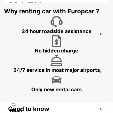
DUBLIN - IRELAND
Why renting car with Europcar ?
24 hour roadside assistance
DUBLIN SPENCER DOCK
DUBLIN - IRELAND
No hidden charge
24/7 service in most major airports
DUBLIN SOUTH
DUBLIN - IRELAND
Only new rental cars
Good to know
NAAS