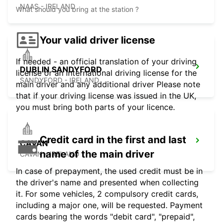
NAAS - IRELAND
What should you bring at the station ?
Your valid driver license
If needed - an official translation of your driving
DUBLIN SANDYFORD
license or an international driving license for the
SANDYFORD - IRELAND
main driver and any additional driver Please note
that if your driving license was issued in the UK,
you must bring both parts of your licence.
Credit card in the first and last
CAVAN
name of the main driver
CAVAN - IRELAND
In case of prepayment, the used credit must be in
the driver's name and presented when collecting
it. For some vehicles, 2 compulsory credit cards,
including a major one, will be requested. Payment
cards bearing the words "debit card", "prepaid",