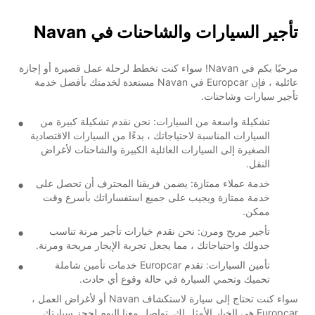
تأجير السيارات والشاحنات في Navan
مرحبًا بكم في Navan! سواء كنت تخطط لرحلة عمل قصيرة أو إجازة
عائلية ، فإن Europcar في Navan مستعدة لخدمتك بأفضل خدمة
تأجير سيارات وشاحنات.
تشكيلة واسعة من السيارات: نحن نقدم تشكيلة كبيرة من
السيارات المناسبة لاحتياجاتك ، بدءًا من السيارات الاقتصادية
الصغيرة إلى السيارات العائلية الكبيرة والشاحنات لأغراض
النقل.
خدمة عملاء ممتازة: يضمن فريقنا المحترف أن تحصل على
خدمة ممتازة ويجيب على جميع استفساراتك بأسرع وقت
ممكن.
تأجير مريح ومرن: نحن نقدم خيارات تأجير مرنة تناسب
جدولك واحتياجاتك ، مما يجعل تجربة الإيجار مريحة ومرنة.
تأمين السيارات: تقدم Europcar خدمات تأمين شاملة
تحميك وتحمي السيارة في حالة وقوع أي حادث.
سواء كنت تحتاج إلى سيارة لاستكشاف Navan أو لأغراض العمل ،
Europcar هي الخيار الأمثل لك. تواصل معنا اليوم لحجز سيارتك