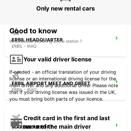
KUWAIT - KUWAIT
Only new rental cars
Good to know
ERBIL HEADQUARTER
What should you bring at the station ?
ERBIL - IRAQ
Your valid driver license
If needed - an official translation of your driving
license or an international driving license for the
ERBIL AIRPORT MEET AND GREET
main driver and any additional driver Please note
ERBIL - IRAQ
that if your driving license was issued in the UK,
you must bring both parts of your licence.
Credit card in the first and last
name of the main driver
MARDIN AIRPORT