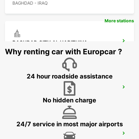
BAGHDAD - IRAQ
More stations
BAGHDAD CITY AL HARITHIYA
BAGHDAD - IRAQ
Why renting car with Europcar ?
24 hour roadside assistance
KUWAIT SAFAT SHUWAIKH
KUWAIT - KUWAIT
No hidden charge
24/7 service in most major airports
KUWAIT AIRPORT