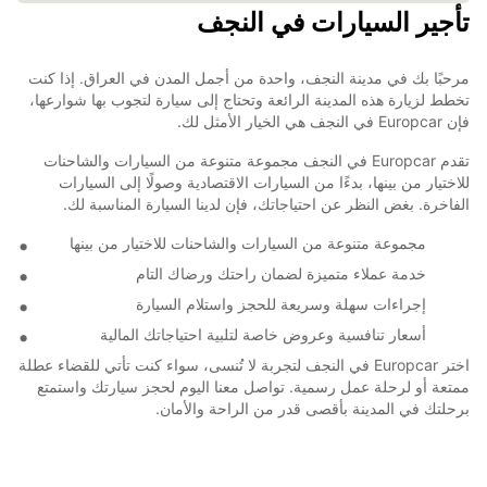
تأجير السيارات في النجف
مرحبًا بك في مدينة النجف، واحدة من أجمل المدن في العراق. إذا كنت
تخطط لزيارة هذه المدينة الرائعة وتحتاج إلى سيارة لتجوب بها شوارعها،
فإن Europcar في النجف هي الخيار الأمثل لك.
تقدم Europcar في النجف مجموعة متنوعة من السيارات والشاحنات
للاختيار من بينها، بدءًا من السيارات الاقتصادية وصولًا إلى السيارات
الفاخرة. بغض النظر عن احتياجاتك، فإن لدينا السيارة المناسبة لك.
مجموعة متنوعة من السيارات والشاحنات للاختيار من بينها
خدمة عملاء متميزة لضمان راحتك ورضاك التام
إجراءات سهلة وسريعة للحجز واستلام السيارة
أسعار تنافسية وعروض خاصة لتلبية احتياجاتك المالية
اختر Europcar في النجف لتجربة لا تُنسى، سواء كنت تأتي للقضاء عطلة
ممتعة أو لرحلة عمل رسمية. تواصل معنا اليوم لحجز سيارتك واستمتع
برحلتك في المدينة بأقصى قدر من الراحة والأمان.