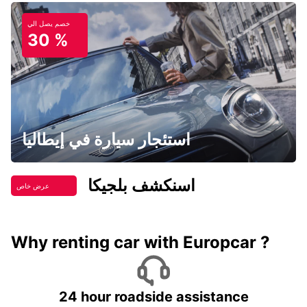
خصم يصل الي
30 %
استئجار سيارة في إيطاليا
اسنكشف بلجيكا
عرض خاص
Why renting car with Europcar ?
24 hour roadside assistance