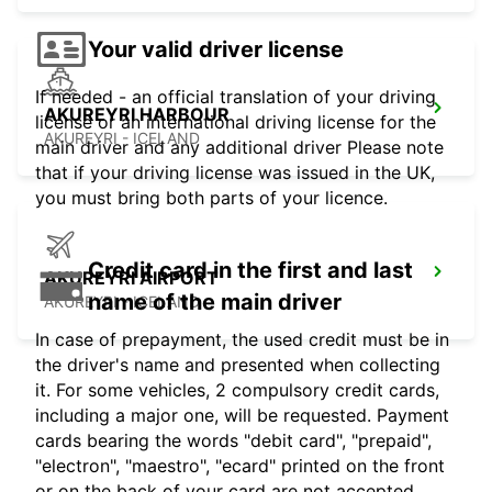
Your valid driver license
If needed - an official translation of your driving
AKUREYRI HARBOUR
license or an international driving license for the
AKUREYRI - ICELAND
main driver and any additional driver Please note
that if your driving license was issued in the UK,
you must bring both parts of your licence.
Credit card in the first and last
AKUREYRI AIRPORT
name of the main driver
AKUREYRI - ICELAND
In case of prepayment, the used credit must be in
the driver's name and presented when collecting
it. For some vehicles, 2 compulsory credit cards,
including a major one, will be requested. Payment
cards bearing the words "debit card", "prepaid",
"electron", "maestro", "ecard" printed on the front
or on the back of your card are not accepted