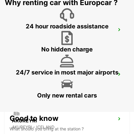
Why renting car with Europcar ?
24 hour roadside assistance
REYKJAVIK
REYKJAVIK - ICELAND
No hidden charge
24/7 service in most major airports
KEFLAVIK INTERNATIONAL AIRPORT
KEFLAVIK - ICELAND
Only new rental cars
Good to know
AKUREYRI
AKUREYRI - ICELAND
What should you bring at the station ?