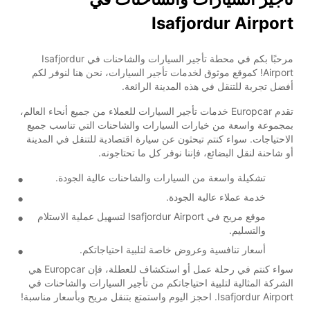
Isafjordur Airport
مرحبًا بكم في محطة تأجير السيارات والشاحنات في Isafjordur
Airport! كموقع موثوق لخدمات تأجير السيارات، نحن هنا لنوفر لكم
أفضل تجربة للتنقل في هذه المدينة الرائعة.
تقدم Europcar خدمات تأجير السيارات للعملاء من جميع أنحاء العالم،
بمجموعة واسعة من خيارات السيارات والشاحنات التي تناسب جميع
الاحتياجات. سواء كنتم تبحثون عن سيارة اقتصادية للتنقل في المدينة
أو شاحنة لنقل البضائع، فإننا نوفر كل ما تحتاجونه.
تشكيلة واسعة من السيارات والشاحنات عالية الجودة.
خدمة عملاء عالية الجودة.
موقع مريح في Isafjordur Airport لتسهيل عملية الاستلام
والتسليم.
أسعار تنافسية وعروض خاصة لتلبية احتياجاتكم.
سواء كنتم في رحلة عمل أو استكشاف للعطلة، فإن Europcar هي
الشركة المثالية لتلبية احتياجاتكم من تأجير السيارات والشاحنات في
Isafjordur Airport. احجز اليوم واستمتع بتنقل مريح وبأسعار مناسبة!