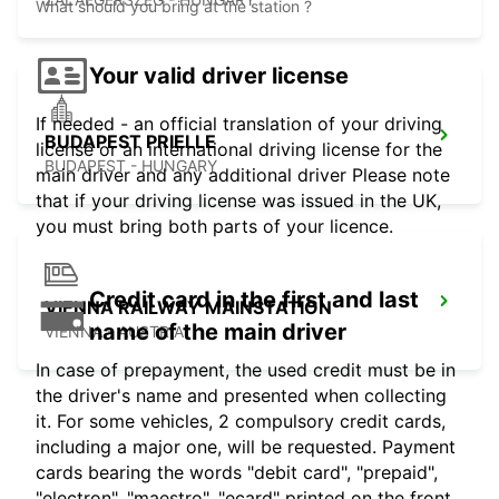
What should you bring at the station ?
Your valid driver license
If needed - an official translation of your driving
BUDAPEST PRIELLE
license or an international driving license for the
BUDAPEST - HUNGARY
main driver and any additional driver Please note
that if your driving license was issued in the UK,
you must bring both parts of your licence.
Credit card in the first and last
VIENNA RAILWAY MAINSTATION
name of the main driver
VIENNA - AUSTRIA
In case of prepayment, the used credit must be in
the driver's name and presented when collecting
it. For some vehicles, 2 compulsory credit cards,
including a major one, will be requested. Payment
cards bearing the words "debit card", "prepaid",
"electron", "maestro", "ecard" printed on the front