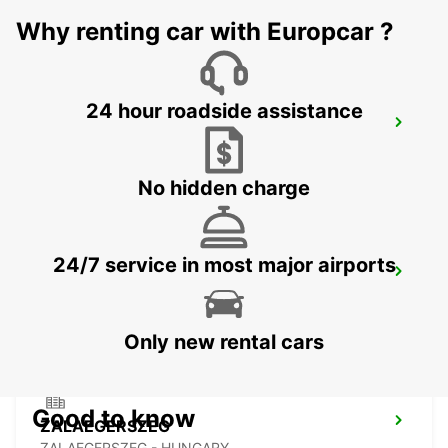
BRATISLAVA - SLOVAK REPUBLIC
Why renting car with Europcar ?
24 hour roadside assistance
SZEKESFEHERVAR
SZEKESFEHERVAR - HUNGARY
No hidden charge
24/7 service in most major airports
VIENNA AIRPORT
VIENNA - AUSTRIA
Only new rental cars
Good to know
ZALAEGERSZEG
ZALAEGERSZEG - HUNGARY