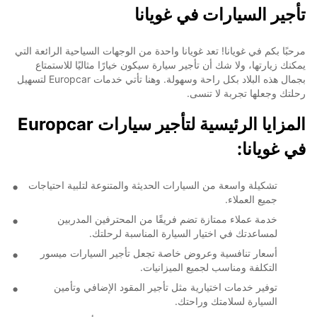
تأجير السيارات في غويانا
مرحبًا بكم في غويانا! تعد غويانا واحدة من الوجهات السياحية الرائعة التي
يمكنك زيارتها، ولا شك أن تأجير سيارة سيكون خيارًا مثاليًا للاستمتاع
بجمال هذه البلاد بكل راحة وسهولة. وهنا تأتي خدمات Europcar لتسهيل
رحلتك وجعلها تجربة لا تنسى.
المزايا الرئيسية لتأجير سيارات Europcar
في غويانا:
تشكيلة واسعة من السيارات الحديثة والمتنوعة لتلبية احتياجات
جميع العملاء.
خدمة عملاء ممتازة تضم فريقًا من المحترفين المدربين
لمساعدتك في اختيار السيارة المناسبة لرحلتك.
أسعار تنافسية وعروض خاصة تجعل تأجير السيارات ميسور
التكلفة ومناسب لجميع الميزانيات.
توفير خدمات اختيارية مثل تأجير المقود الإضافي وتأمين
السيارة لسلامتك وراحتك.