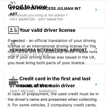
Good to know
ST MAARTEN PRINCESS JULIANA INT
APT
What should you bring at the station ?
SINT MAARTEN - SINT MAARTEN
Your valid driver license
If needed - an official translation of your driving
license or an international driving license for the
HEWANORRA INTERNATIONAL AIRPORT
main driver and any additional driver Please note
VIEUX FORT - ST. LUCIA
that if your driving license was issued in the UK,
you must bring both parts of your licence.
Credit card in the first and last
name of the main driver
ST MICHAEL STATION
SAINT MICHAEL - BARBADOS
In case of prepayment, the used credit must be in
the driver's name and presented when collecting
it. For some vehicles, 2 compulsory credit cards,