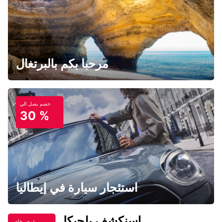
مرحبا بكم بالبرتغال
خصم يصل الي
30 %
استئجار سيارة في إيطاليا
اسنكشف بلجيكا
عرض خاص