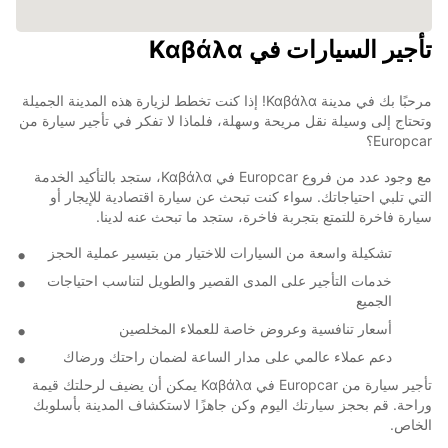
تأجير السيارات في Καβάλα
مرحبًا بك في مدينة Καβάλα! إذا كنت تخطط لزيارة هذه المدينة الجميلة
وتحتاج إلى وسيلة نقل مريحة وسهلة، فلماذا لا تفكر في تأجير سيارة من
Europcar؟
مع وجود عدد من فروع Europcar في Καβάλα، ستجد بالتأكيد الخدمة
التي تلبي احتياجاتك. سواء كنت تبحث عن سيارة اقتصادية للإيجار أو
سيارة فاخرة للتمتع بتجربة فاخرة، ستجد ما تبحث عنه لدينا.
تشكيلة واسعة من السيارات للاختيار من بتيسير عملية الحجز
خدمات التأجير على المدى القصير والطويل لتناسب احتياجات
الجميع
أسعار تنافسية وعروض خاصة للعملاء المخلصين
دعم عملاء عالمي على مدار الساعة لضمان راحتك ورضاك
تأجير سيارة من Europcar في Καβάλα يمكن أن يضيف لرحلتك قيمة
وراحة. قم بحجز سيارتك اليوم وكن جاهزًا لاستكشاف المدينة بأسلوبك
الخاص.