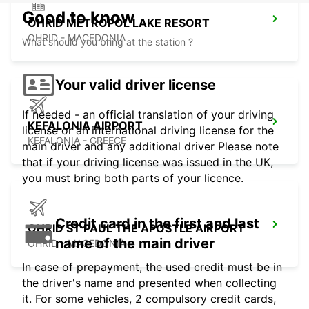
Good to know
OHRID METROPOL LAKE RESORT
OHRID - MACEDONIA
What should you bring at the station ?
Your valid driver license
If needed - an official translation of your driving
KEFALONIA AIRPORT
license or an international driving license for the
KEFALONIA - GREECE
main driver and any additional driver Please note
that if your driving license was issued in the UK,
you must bring both parts of your licence.
Credit card in the first and last
OHRID ST PAUL THE APOSTLE AIRPORT
name of the main driver
OHRID - MACEDONIA
In case of prepayment, the used credit must be in
the driver's name and presented when collecting
it. For some vehicles, 2 compulsory credit cards,