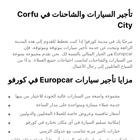
تأجير السيارات والشاحنات في Corfu
City
مرحبًا بك في مدينة كورفو! إذا كنت تخطط للقدوم إلى هذه المدينة
الرائعة وتبحث عن خدمة تأجير سيارات موثوقة وموثوقة، فإن
Europcar هي الخيار المثالي بالنسبة لك. نحن نقدم مجموعة متنوعة
من السيارات والشاحنات لتناسب احتياجات جميع العملاء، بدءًا من
السياح العائليين إلى رجال الأعمال.
مزايا تأجير سيارات Europcar في كورفو
مجموعة واسعة من السيارات عالية الجودة للاختيار من بينها
خدمة عملاء ممتازة ومتواجدة على مدار الساعة
أسعار تنافسية وعروض خاصة للعملاء المحليين والدوليين
إمكانية تسليم السيارة في أي مكان تختاره في كورفو
خيارات تأجير مرنة تتناسب مع جدولك الزمني
سواء كنت ترغب في استكشاف المدينة بأسرها أو قضاء عطلة عائلية