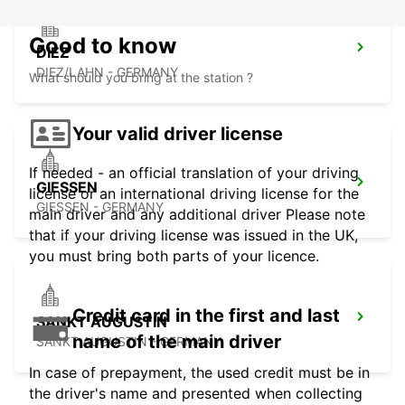
Good to know
DIEZ
DIEZ/LAHN - GERMANY
What should you bring at the station ?
Your valid driver license
If needed - an official translation of your driving
GIESSEN
license or an international driving license for the
GIESSEN - GERMANY
main driver and any additional driver Please note
that if your driving license was issued in the UK,
you must bring both parts of your licence.
Credit card in the first and last
SANKT AUGUSTIN
name of the main driver
SANKT AUGUSTIN - GERMANY
In case of prepayment, the used credit must be in
the driver's name and presented when collecting