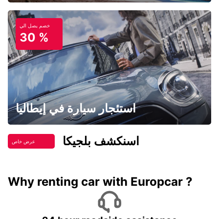
خصم يصل الي
30 %
استئجار سيارة في إيطاليا
اسنكشف بلجيكا
عرض خاص
Why renting car with Europcar ?