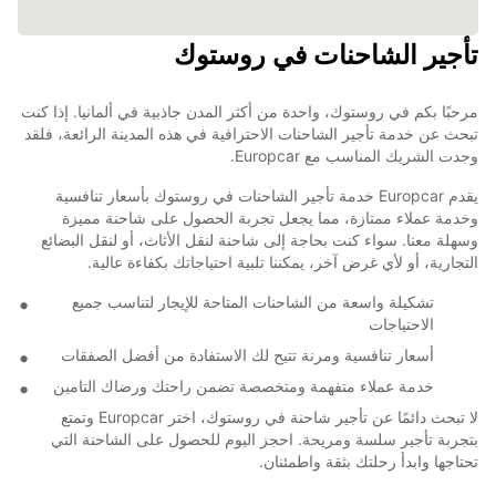
تأجير الشاحنات في روستوك
مرحبًا بكم في روستوك، واحدة من أكثر المدن جاذبية في ألمانيا. إذا كنت
تبحث عن خدمة تأجير الشاحنات الاحترافية في هذه المدينة الرائعة، فلقد
وجدت الشريك المناسب مع Europcar.
يقدم Europcar خدمة تأجير الشاحنات في روستوك بأسعار تنافسية
وخدمة عملاء ممتازة، مما يجعل تجربة الحصول على شاحنة مميزة
وسهلة معنا. سواء كنت بحاجة إلى شاحنة لنقل الأثاث، أو لنقل البضائع
التجارية، أو لأي غرض آخر، يمكننا تلبية احتياجاتك بكفاءة عالية.
تشكيلة واسعة من الشاحنات المتاحة للإيجار لتناسب جميع
الاحتياجات
أسعار تنافسية ومرنة تتيح لك الاستفادة من أفضل الصفقات
خدمة عملاء متفهمة ومتخصصة تضمن راحتك ورضاك التامين
لا تبحث دائمًا عن تأجير شاحنة في روستوك، اختر Europcar وتمتع
بتجربة تأجير سلسة ومريحة. احجز اليوم للحصول على الشاحنة التي
تحتاجها وابدأ رحلتك بثقة واطمئنان.