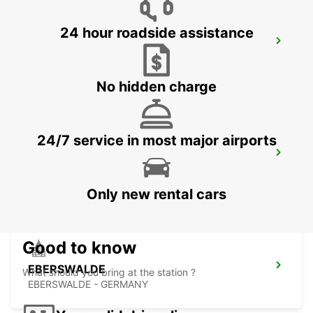
24 hour roadside assistance
ROSTOCK AIRPORT
WEITENDORF - GERMANY
No hidden charge
24/7 service in most major airports
HOTEL NOVOTEL SZCZECIN - MEET
POINT
SZCZECIN - POLAND
Only new rental cars
Good to know
EBERSWALDE
What should you bring at the station ?
EBERSWALDE - GERMANY