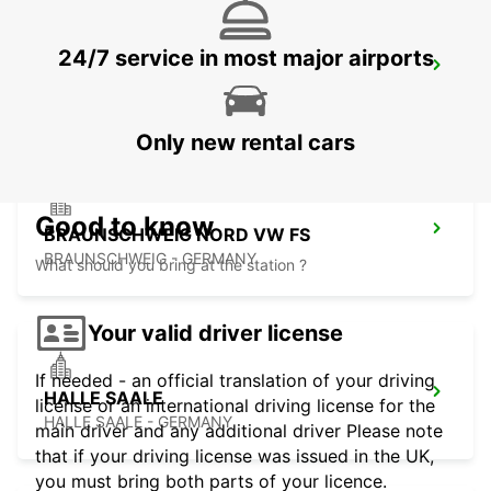
24/7 service in most major airports
BRAUNSCHWEIG MAIN STATION
BRAUNSCHWEIG - GERMANY
Only new rental cars
Good to know
BRAUNSCHWEIG NORD VW FS
BRAUNSCHWEIG - GERMANY
What should you bring at the station ?
Your valid driver license
If needed - an official translation of your driving
HALLE SAALE
license or an international driving license for the
HALLE SAALE - GERMANY
main driver and any additional driver Please note
that if your driving license was issued in the UK,
you must bring both parts of your licence.