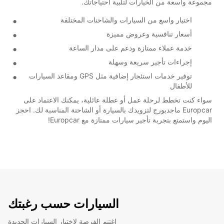
مجموعة واسعة من الخيارات لتلبية احتياجاتك.
اختيار واسع من السيارات والشاحنات المختلفة
أسعار تنافسية وعروض مميزة
خدمة عملاء ممتازة ودعم على مدار الساعة
إجراءات تأجير سريعة وسهلة
توفير خدمات استئجار إضافية مثل GPS ومقاعد السيارات
للأطفال
سواء كنت تخطط لرحلة عمل أو عطلة عائلية، يمكنك الاعتماد على
Europcar ماجدبورج لتزويدك بالسيارة أو الشاحنة المناسبة لك. احجز
اليوم واستمتع بتجربة تأجير سيارات ممتازة مع Europcar!
السيارات حسب رغبتك
اغتنم الفرصة لاختبار السيارات الجديدة