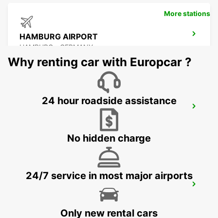
More stations
HAMBURG AIRPORT
HAMBURG - GERMANY
Why renting car with Europcar ?
24 hour roadside assistance
HAMBURG WANDSBEK
HAMBURG - GERMANY
No hidden charge
24/7 service in most major airports
HAMBURG BERGEDORF NEW FROM 1 10
26
HAMBURG - GERMANY
Only new rental cars