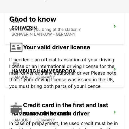
Good to know
SCHWERIN
What should you bring at the station ?
SCHWERIN LANKOW - GERMANY
Your valid driver license
If needed - an official translation of your driving
license or an international driving license for the
HAMBURG HAMMERBROOK
main driver and any additional driver Please note
HAMBURG - GERMANY
that if your driving license was issued in the UK,
you must bring both parts of your licence.
Credit card in the first and last
name of the main driver
HAMBURG MAIN STATION
HAMBURG - GERMANY
In case of prepayment, the used credit must be in