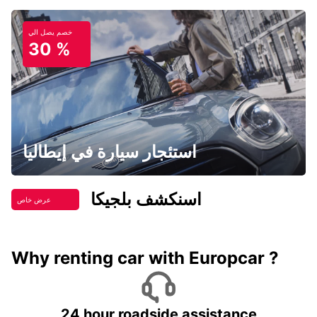
خصم يصل الي
30 %
استئجار سيارة في إيطاليا
اسنكشف بلجيكا
عرض خاص
Why renting car with Europcar ?
24 hour roadside assistance