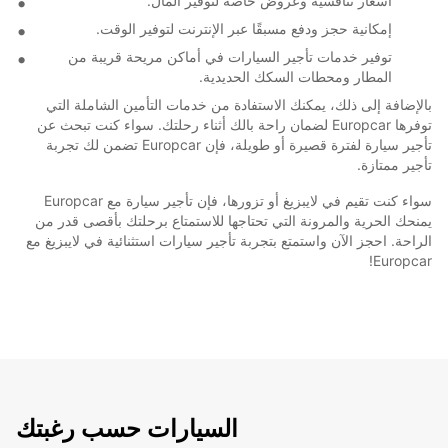
أسعار تنافسية وعروض خاصة لتوفير المال.
إمكانية حجز ودفع مسبقًا عبر الإنترنت لتوفير الوقت.
توفير خدمات تأجير السيارات في أماكن مريحة قريبة من
المطار ومحطات السكك الحديدية.
بالإضافة إلى ذلك، يمكنك الاستفادة من خدمات التأمين الشاملة التي
توفرها Europcar لضمان راحة بالك أثناء رحلتك. سواء كنت تبحث عن
تأجير سيارة لفترة قصيرة أو طويلة، فإن Europcar تضمن لك تجربة
تأجير ممتازة.
سواء كنت تقيم في لايبزيغ أو تزورها، فإن تأجير سيارة مع Europcar
يمنحك الحرية والمرونة التي تحتاجها للاستمتاع برحلتك بأقصى قدر من
الراحة. احجز الآن واستمتع بتجربة تأجير سيارات استثنائية في لايبزيغ مع
Europcar!
السيارات حسب رغبتك