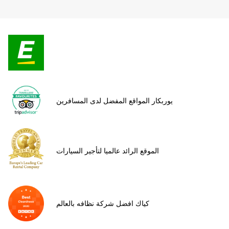
يوربكار المواقع المفضل لدى المسافرين
الموقع الرائد عالميا لتأجير السيارات
كياك افضل شركة نظافه بالعالم