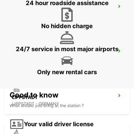
24 hour roadside assistance
MARBURG
MARBURG - GERMANY
No hidden charge
24/7 service in most major airports
FULDA
FULDA - GERMANY
Only new rental cars
Good to know
LIPPSTADT
LIPPSTADT - GERMANY
What should you bring at the station ?
Your valid driver license