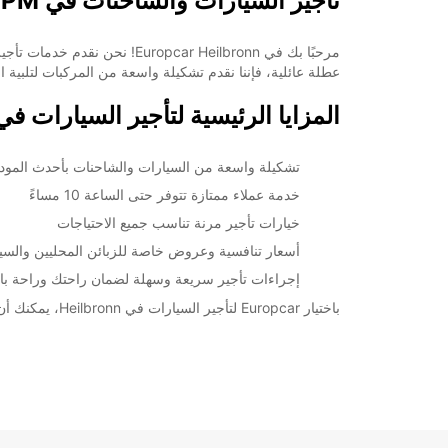
تأجير السيارات والشاحنات في Heilbronn Till 10PM
12:01 - 22:00*
22:01 - 23:59*
مغلق
عطلة عائلية، فإننا نقدم تشكيلة واسعة من المركبات لتلبية اح
00:01 - 08:59*
المزايا الرئيسية لتأجير السيارات في eilbronn Till 10PM
09:00 - 22:00*
22:01 - 23:59*
*برسوم إ
تشكيلة واسعة من السيارات والشاحنات بأحدث المودي
opening hours may vary due to public holidays.
خدمة عملاء ممتازة تتوفر حتى الساعة 10 مساءً
خيارات تأجير مرنة تناسب جميع الاحتياجات
+49 (7131) 62110
أسعار تنافسية وعروض خاصة للزبائن المحليين والسيا
إجراءات تأجير سريعة وسهلة لضمان راحتك وراحة با
خط سير الرحلة
باختيار Europcar لتأجير السيارات في Heilbronn، يمكنك أن تكون واثقًا من تجربة سلسة ومريحة. احجز السيارة الآن واستمتع برحلتك في أي وقت حتى 10 مساءً!