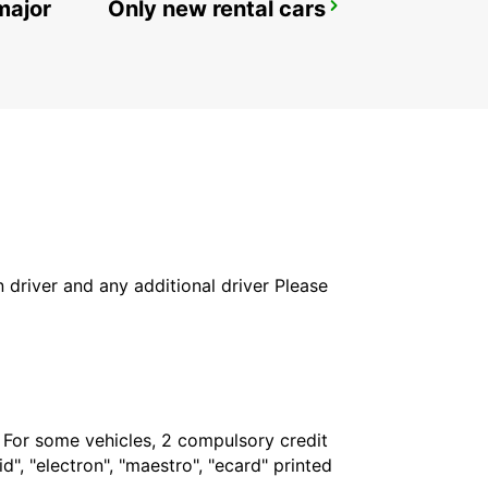
major
Only new rental cars
BRUCHSAL
BRUCHSAL - GERMANY
in driver and any additional driver Please
. For some vehicles, 2 compulsory credit
", "electron", "maestro", "ecard" printed