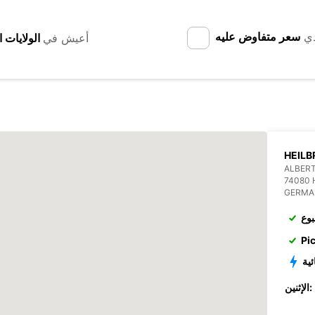
دي
سعر متفاوض عليه
أعيش في
HEIL
ALBERT
74080 
GERMA
بوع
Pi
ئية
الإثنين: