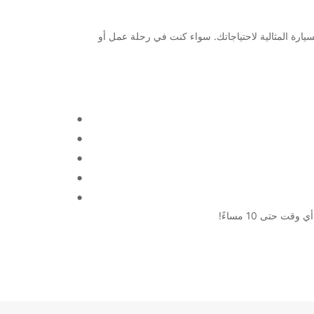
ي Heilbronn ونحن هنا لمساعدتك في الحصول على السيارة المثالية لاحتياجاتك. سواء كنت في رحلة عمل أو