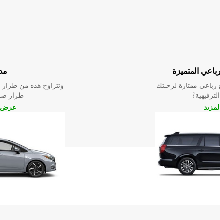
رباعي المتميزة
مد
رباعي ممتازة لرحلتك
وتتراوح هذه من طراز م
الترفيهية؟
طراز صدي
مزيد
عرض ا