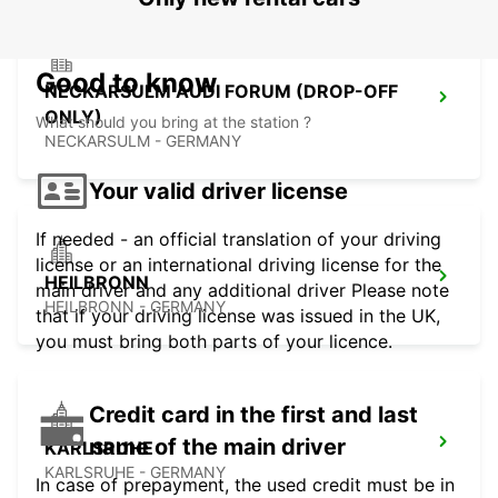
Good to know
NECKARSULM AUDI FORUM (DROP-OFF
ONLY)
What should you bring at the station ?
NECKARSULM - GERMANY
Your valid driver license
If needed - an official translation of your driving
license or an international driving license for the
HEILBRONN
main driver and any additional driver Please note
HEILBRONN - GERMANY
that if your driving license was issued in the UK,
you must bring both parts of your licence.
Credit card in the first and last
name of the main driver
KARLSRUHE
KARLSRUHE - GERMANY
In case of prepayment, the used credit must be in