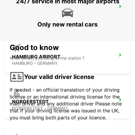
24/7 service in most major airports
HAMBURG BERGEDORF NEW FROM 1 10
26
HAMBURG - GERMANY
Only new rental cars
Good to know
HAMBURG AIRPORT
What should you bring at the station ?
HAMBURG - GERMANY
Your valid driver license
If needed - an official translation of your driving
license or an international driving license for the
NORDERSTEDT
main driver and any additional driver Please note
NORDERSTEDT - GERMANY
that if your driving license was issued in the UK,
you must bring both parts of your licence.