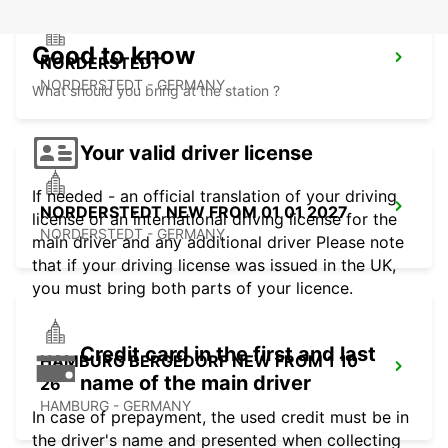
Good to know
NORDERSTEDT
NORDERSTEDT - GERMANY
What should you bring at the station ?
Your valid driver license
If needed - an official translation of your driving
NORDERSTEDT NEW FROM 01 01 2027
license or an international driving license for the
NORDERSTEDT - GERMANY
main driver and any additional driver Please note
that if your driving license was issued in the UK,
you must bring both parts of your licence.
Credit card in the first and last
HAMBURG BERGEDORF NEW FROM 1 10
name of the main driver
26
HAMBURG - GERMANY
In case of prepayment, the used credit must be in
the driver's name and presented when collecting