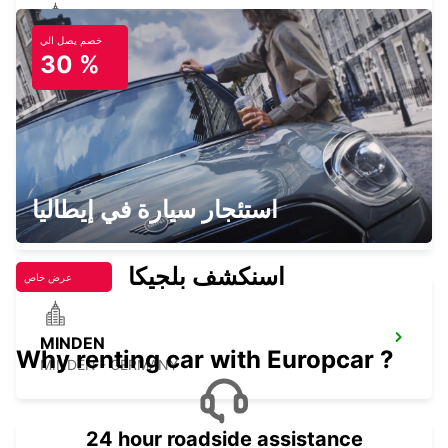
خصم يصل الي
MUENSTER
30 %
MUENSTER - GERMANY
BERGKAMEN
استئجار سيارة في إيطاليا
BERGKAMEN - GERMANY
اسنكشف بلجيكا
عرض خاص
MINDEN
Why renting car with Europcar ?
MINDEN - GERMANY
24 hour roadside assistance