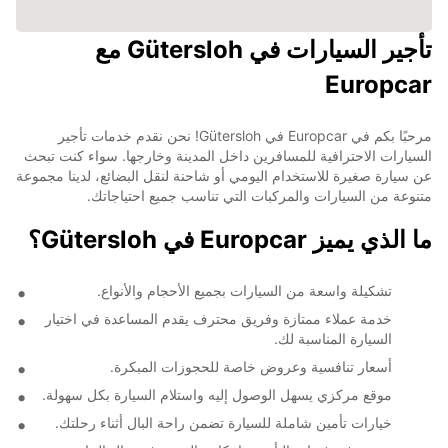
تأجير السيارات في Gütersloh مع
Europcar
مرحبًا بكم في Europcar في Gütersloh! نحن نقدم خدمات تأجير
السيارات الاحترافية للمسافرين داخل المدينة وخارجها. سواء كنت تبحث
عن سيارة صغيرة للاستخدام اليومي أو شاحنة لنقل البضائع، لدينا مجموعة
متنوعة من السيارات والمركبات التي تناسب جميع احتياجاتك.
ما الذي يميز Europcar في Gütersloh؟
تشكيلة واسعة من السيارات بجميع الأحجام والأنواع.
خدمة عملاء ممتازة وفريق محترف يقدم المساعدة في اختيار
السيارة المناسبة لك.
أسعار تنافسية وعروض خاصة للحجوزات المبكرة.
موقع مركزي يسهل الوصول إليه واستلام السيارة بكل سهولة.
خيارات تأمين شاملة للسيارة تضمن راحة البال أثناء رحلتك.