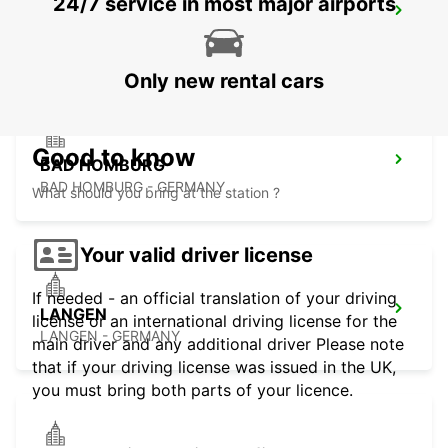
24/7 service in most major airports
FRANKFURT AIRPORT TERMINAL 1
FRANKFURT AM MAIN - GERMANY
Only new rental cars
Good to know
BAD HOMBURG
BAD HOMBURG - GERMANY
What should you bring at the station ?
Your valid driver license
If needed - an official translation of your driving
LANGEN
license or an international driving license for the
LANGEN - GERMANY
main driver and any additional driver Please note
that if your driving license was issued in the UK,
you must bring both parts of your licence.