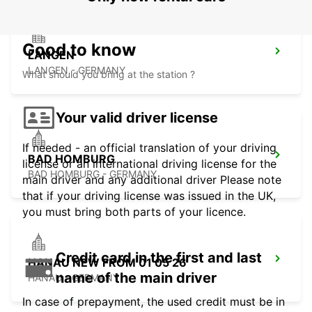
Good to know
LANGEN
LANGEN - GERMANY
What should you bring at the station ?
Your valid driver license
If needed - an official translation of your driving
BAD HOMBURG
license or an international driving license for the
BAD HOMBURG - GERMANY
main driver and any additional driver Please note
that if your driving license was issued in the UK,
you must bring both parts of your licence.
Credit card in the first and last
HANAU NEW FROM 01 05 26
name of the main driver
HANAU - GERMANY
In case of prepayment, the used credit must be in