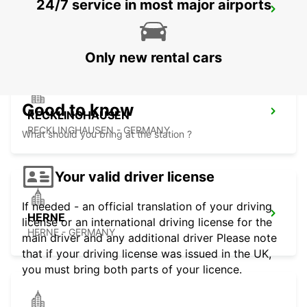
24/7 service in most major airports
DUISBURG
DUISBURG - GERMANY
Only new rental cars
Good to know
RECKLINGHAUSEN
RECKLINGHAUSEN - GERMANY
What should you bring at the station ?
Your valid driver license
If needed - an official translation of your driving
HERNE
license or an international driving license for the
HERNE - GERMANY
main driver and any additional driver Please note
that if your driving license was issued in the UK,
you must bring both parts of your licence.