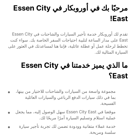
مرحبًا بك في أوروبكار في Essen City
East!
تقدم لك أوروبكار خدمة تأجير السيارات والشاحنات في Essen City
East على مدار الساعة لتلبية احتياجات السفر الخاصة بك. سواء كنت
تخطط لرحلة عمل أو عطلة عائلية، فإننا هنا لمساعدتك في العثور على
السيارة المثالية لك.
ما الذي يميز خدمتنا في Essen City
East؟
مجموعة واسعة من السيارات والشاحنات للاختيار من بينها،
بما في ذلك سيارات الدفع الرباعي والسيارات العائلية
الفسيحة.
موقعنا في Essen City East سهل الوصول إليه، مما يجعل
عملية استلام وتسليم السيارة أمرًا مريحًا لك.
خدمة عملاء متفانية وودودة تضمن لك تجربة تأجير سيارة
سلسة ومريحة.