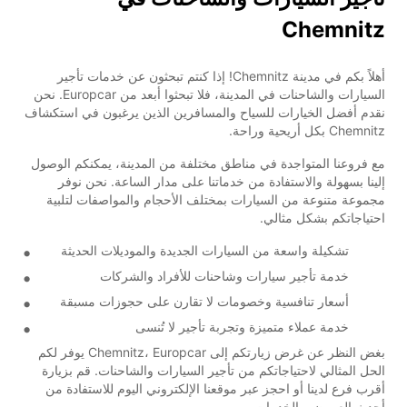
Chemnitz
أهلاً بكم في مدينة Chemnitz! إذا كنتم تبحثون عن خدمات تأجير
السيارات والشاحنات في المدينة، فلا تبحثوا أبعد من Europcar. نحن
نقدم أفضل الخيارات للسياح والمسافرين الذين يرغبون في استكشاف
Chemnitz بكل أريحية وراحة.
مع فروعنا المتواجدة في مناطق مختلفة من المدينة، يمكنكم الوصول
إلينا بسهولة والاستفادة من خدماتنا على مدار الساعة. نحن نوفر
مجموعة متنوعة من السيارات بمختلف الأحجام والمواصفات لتلبية
احتياجاتكم بشكل مثالي.
تشكيلة واسعة من السيارات الجديدة والموديلات الحديثة
خدمة تأجير سيارات وشاحنات للأفراد والشركات
أسعار تنافسية وخصومات لا تقارن على حجوزات مسبقة
خدمة عملاء متميزة وتجربة تأجير لا تُنسى
بغض النظر عن غرض زيارتكم إلى Chemnitz، Europcar يوفر لكم
الحل المثالي لاحتياجاتكم من تأجير السيارات والشاحنات. قم بزيارة
أقرب فرع لدينا أو احجز عبر موقعنا الإلكتروني اليوم للاستفادة من
أحدث العروض والخدمات.