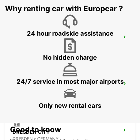
Why renting car with Europcar ?
24 hour roadside assistance
PLAUEN
PLAUEN - GERMANY
No hidden charge
24/7 service in most major airports
DRESDEN MAIN STATION
DRESDEN - GERMANY
Only new rental cars
Good to know
DRESDEN CITY
DRESDEN - GERMANY