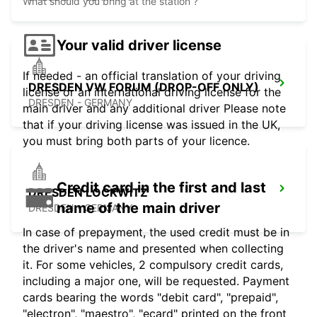
What should you bring at the station ?
Your valid driver license
If needed - an official translation of your driving
DRESDEN VW FORUM (DROP-OFF ONLY)
license or an international driving license for the
DRESDEN - GERMANY
main driver and any additional driver Please note
that if your driving license was issued in the UK,
you must bring both parts of your licence.
Credit card in the first and last
DRESDEN LOCKWITZ
name of the main driver
DRESDEN - GERMANY
In case of prepayment, the used credit must be in
the driver's name and presented when collecting
it. For some vehicles, 2 compulsory credit cards,
including a major one, will be requested. Payment
cards bearing the words "debit card", "prepaid",
"electron", "maestro", "ecard" printed on the front