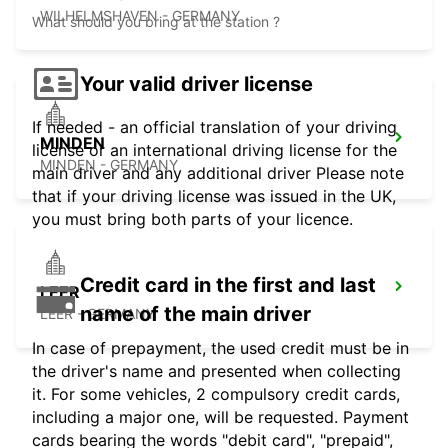
WILHELMSHAVEN - GERMANY
What should you bring at the station ?
Your valid driver license
If needed - an official translation of your driving
MINDEN
license or an international driving license for the
MINDEN - GERMANY
main driver and any additional driver Please note
that if your driving license was issued in the UK,
you must bring both parts of your licence.
Credit card in the first and last
LEER
name of the main driver
LEER - GERMANY
In case of prepayment, the used credit must be in
the driver's name and presented when collecting
it. For some vehicles, 2 compulsory credit cards,
including a major one, will be requested. Payment
cards bearing the words "debit card", "prepaid",