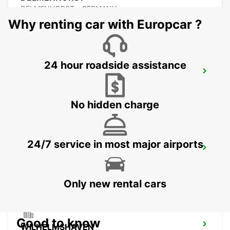
DELMENHORST - GERMANY
Why renting car with Europcar ?
24 hour roadside assistance
OLDENBURG OLDENBURG RAILWAY DEL
OLEDNBURG OLDENBURG - GERMANY
No hidden charge
24/7 service in most major airports
OLDENBURG
OLDENBURG / OLDENBURG - GERMANY
Only new rental cars
Good to know
WILHELMSHAVEN