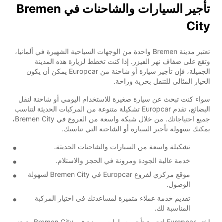
تأجير السيارات والشاحنات في Bremen
City
تعتبر مدينة Bremen واحدة من الوجهات السياحية الشهيرة في ألمانيا،
وتقع على ضفاف نهر الفيزر. إذا كنت تخطط لزيارة هذه المدينة
الجميلة، فإن تأجير سيارة أو شاحنة من Europcar يمكن أن يكون
الخيار المثالي للتنقل بحرية وراحة.
سواء كنت تبحث عن سيارة صغيرة للاستخدام اليومي أو شاحنة لنقل
البضائع، تقدم Europcar تشكيلة متنوعة من المركبات الحديثة لتناسب
جميع احتياجاتك. من خلال شبكة واسعة من الفروع في Bremen City،
يمكنك بسهولة تأجير السيارة أو الشاحنة التي تناسبك.
تشكيلة واسعة من السيارات والشاحنات الحديثة.
خدمة عالية الجودة ومرونة في الحجز والاستلام.
موقع مركزي لفروع Europcar في Bremen City لسهولة
الوصول.
تقديم خدمة عملاء متميزة لمساعدتك في اختيار المركبة
المناسبة لك.
اختر Europcar لتجربة تأجير سيارات مميزة في Bremen City وتمتع