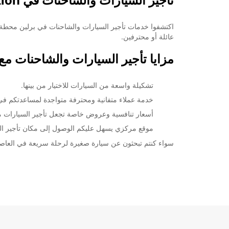
تأجير السيارات والشاحنات في Berlin Railway Mainstation
خط سير الرحلة
عائلة أو محترفين.
مزايا تأجير السيارات والشاحنات مع uropcar
تشكيلة واسعة من السيارات للاختيار من بينها.
خدمة عملاء متفانية ومحترفة متواجدة لمساعدتكم ف
أسعار تنافسية وعروض خاصة تجعل تأجير السيارات مع Europcar ميسور التكل
موقع مركزي يسهل عليكم الوصول إلى مكان تأجير ال
سواء كنتم تبحثون عن سيارة صغيرة لرحلة سريعة في العاصمة الألمانية أو شاحنة لنقل البضائع، ar