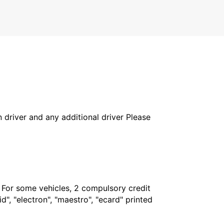
BERLIN - GERMANY
in driver and any additional driver Please
. For some vehicles, 2 compulsory credit
", "electron", "maestro", "ecard" printed