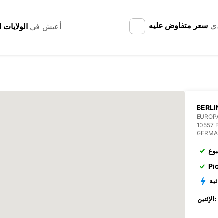
دي
سعر متفاوض عليه
أعيش في
BERLI
EUROP
10557 
GERMA
بوع
Pi
ئية
الإثنين: