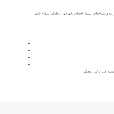
ئيسية مع Europcar. نحن نقدم مجموعة واسعة من السيارات والشاحنات لتلبية احتياجاتكم في رحلتكم سواء كنتم