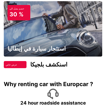
خصم يصل الي
30 %
استئجار سيارة في إيطاليا
اسنكشف بلجيكا
عرض خاص
Why renting car with Europcar ?
24 hour roadside assistance