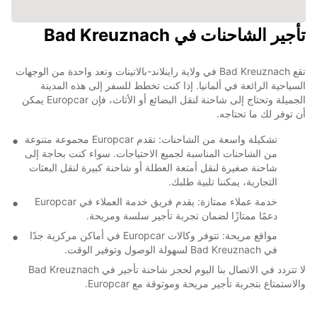
تأجير الشاحنات في Bad Kreuznach
تقع Bad Kreuznach في ولاية راينلاند-بالاتينات وتعد واحدة من الوجهات
السياحية الرائعة في ألمانيا. إذا كنت تخطط للسفر إلى هذه المدينة
الجميلة وتحتاج إلى شاحنة لنقل البضائع أو الأثاث، فإن Europcar يمكن
أن توفر لك ما تحتاجه.
تشكيلة واسعة من الشاحنات: تقدم Europcar مجموعة متنوعة
من الشاحنات المناسبة لجميع الاحتياجات. سواء كنت بحاجة إلى
شاحنة صغيرة لنقل أمتعة العطلة أو شاحنة كبيرة لنقل البعثات
التجارية، يمكننا تلبية طلبك.
خدمة عملاء ممتازة: يقدم فريق خدمة العملاء في Europcar
دعمًا ممتازًا لضمان تجربة تأجير سلسة ومريحة.
مواقع مريحة: تتوفر وكالات Europcar في أماكن مركزية جدًا
في Bad Kreuznach لسهولة الوصول وتوفير الوقت.
لا تتردد في الاتصال بنا اليوم لحجز شاحنة تأجير في Bad Kreuznach
والاستمتاع بتجربة تأجير مريحة وموثوقة مع Europcar.