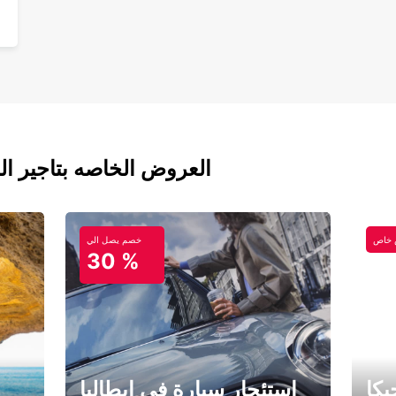
العروض الخاصه بتاجير ال
خاص
خصم يصل الي
30 %
كا
استئجار سيارة في إيطاليا