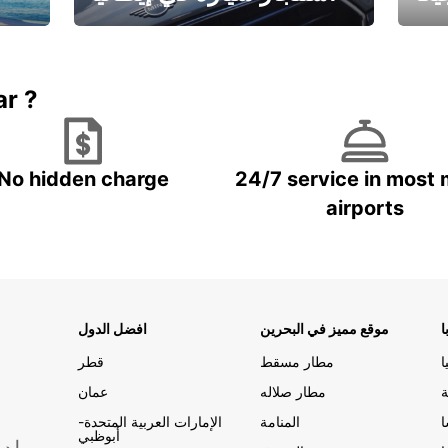
ستاجر مركبه في ايطاليا – بسعر
 خاص
مميز
ar ?
No hidden charge
24/7 service in most 
airports
ا
موقع مميز في البحرين
افضل الدول
ا
مطار مسقط
قطر
ة
مطار صلاله
عمان
المنامة
الإمارات العربية المتحدة-
أبوظبي