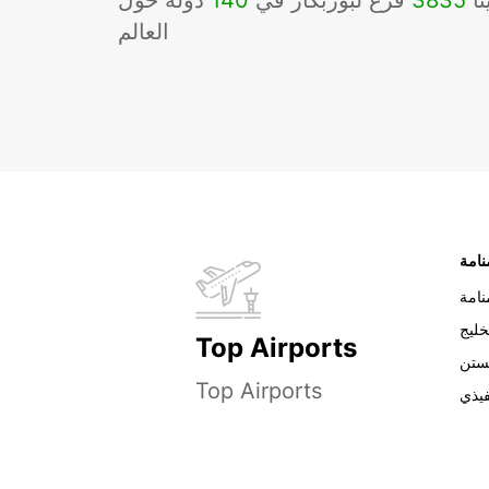
نا
3835
فرع لبوربكار في
140
دوله حول
العالم
نامة
خليج
Top Airports
ستن
Top Airports
فيذي