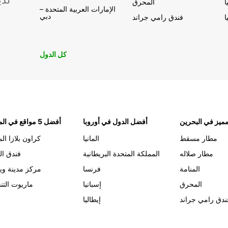
لدي
ا
المحرق
الإمارات العربية المتحدة –
دبي
ا
فندق رامي جراند
كل الدول
ميز في البحرين
أفضل الدول في أوروبا
أفضل 5 مواقع في المنامة
مطار مسقط
المانيا
كراون بلازا الم
مطار صلاله
المملكة المتحدة البريطانية
فندق ال
المنامة
فرنسا
مركز مدينة وي
المحرق
إسبانيا
ماريوت التن
ندق رامي جراند
إيطاليا