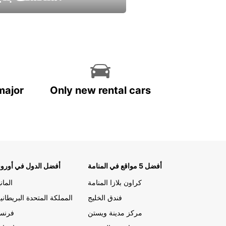
استمتع واحصل علي عرض
major
Only new rental cars
أفضل 5 مواقع في المنامة
أفضل الدول في أوروب
كراون بلازا المنامة
الماني
فندق الخليج
المملكة المتحدة البريطاني
مركز مدينة ويستن
فرنسا