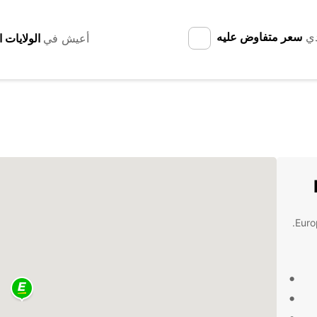
دي
سعر متفاوض عليه
أعيش في
اكتشف خدمة تأجير الشاحنات في Bad Honnef مع Europcar.