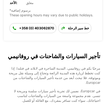
مغلق
الأحد:
*برسوم إضافية
These opening hours may vary due to public holidays.
خط سير الرحلة
+358 (0) 403062870
تأجير السيارات والشاحنات في روفانيمي
مرحبًا بكم في روفانيمي، المدينة الساحرة في لابلاند في فنلندا. إذا
كنت تخطط لزيارة هذه المدينة الرائعة وتحتاج إلى وسيلة نقل مريحة
وموثوقة، فلا تبحث أبعد من خدمة تأجير السيارات والشاحنات من
Europcar.
في Europcar، نضمن لك تجربة تأجير سيارات سلسة ومريحة لا
تنسى. نقدم مجموعة واسعة من السيارات والشاحنات لتناسب
احتياجاتك، سواء كنت تسافر بمفردك، مع العائلة أو للعمل.